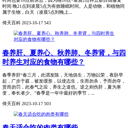
时间也要10点前休息，因为晚10点~凌晨2点钟五脏自我修复
时间 晚21点到凌晨5点为有效睡眠时间。人是动物，和植物同
属于生物，白天（凌晨5点到晚上...
倚天百科
2023-10-17
543
春养肝、夏养心、秋养肺、冬养肾，与四
时养生对应的食物有哪些？
春季养肝“春三月，此谓发陈，天地俱生，万物以荣，夜卧早
起，广步于庭，被发缓形，以使志生，生而勿杀，予而勿夺，
赏而勿罚，此春气之应，养生之道也。逆之则伤肝，夏为寒
变，奉长者少。”春季是一年中最好的季节，...
倚天百科
2023-10-17
503
春天适合吃的肉类有哪些