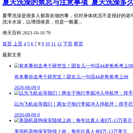
夏天洗澡的禁忌与注意事项_夏天洗澡多久
夏季洗澡是很多人都喜欢做的事，但对身体状况不是很好的老年
洗冷水澡，以增强体质，但是一般夏...
倚天百科
2023-10-10
79
首页
上页
4
5
6
7
8
9
10
11
12
下页
尾页
最新文章
有本事你去考个研究生！因女儿一句话44岁爸爸考上98
2026-08-09
0
以为飞机会等我们！两女子拖行李箱冲入停机坪：挥手拦
2026-08-09
0
美国机器狗保安陆续上岗：每年比真人省8万-13万美元