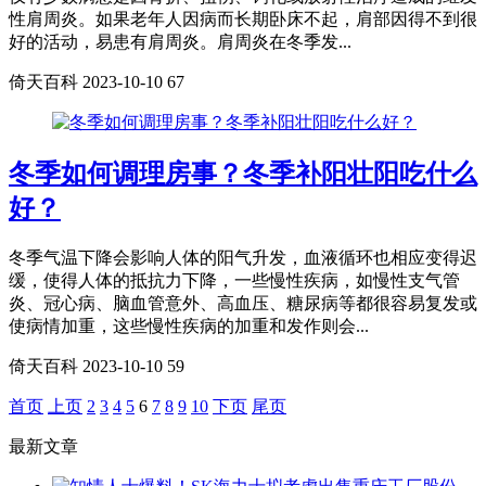
性肩周炎。如果老年人因病而长期卧床不起，肩部因得不到很
好的活动，易患有肩周炎。肩周炎在冬季发...
倚天百科
2023-10-10
67
冬季如何调理房事？冬季补阳壮阳吃什么
好？
冬季气温下降会影响人体的阳气升发，血液循环也相应变得迟
缓，使得人体的抵抗力下降，一些慢性疾病，如慢性支气管
炎、冠心病、脑血管意外、高血压、糖尿病等都很容易复发或
使病情加重，这些慢性疾病的加重和发作则会...
倚天百科
2023-10-10
59
首页
上页
2
3
4
5
6
7
8
9
10
下页
尾页
最新文章