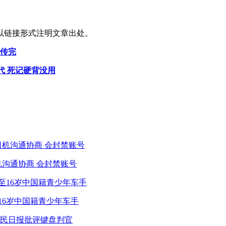
以链接形式注明文章出处。
秒传完
代 死记硬背没用
机沟通协商 会封禁账号
16岁中国籍青少年车手