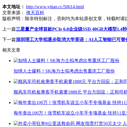
本文地址：
http://www.yitian.cc/50614.html
文章来源：
倚天百科
版权声明：
除非特别标注，否则均为本站原创文章，转载时请
上一篇
三星量产全球首款PCIe 6.0企业级SSD 40GB大模型1.4
下一篇
深圳理工大学拟逐步取消大学英语：AI人工智能已可替
相关文章
知情人士爆料！SK海力士拟考虑出售重庆工厂股份
顺风车司机捡乘客手机索要1888元 平台方回应：正和司
每年拿出100万！张雪机车设立小车手专项基金 扶持11至