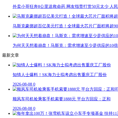
外卖小哥狂奔8公里送救命药 网友指责打赏50元太少 人
马斯克豪掷超百亿美元打造！全球最大芯片厂面积将超90
为何天天想着崩盘！马斯克：需求增速至少是供应的10倍
最新文章
知情人士爆料！SK海力士拟考虑出售重庆工厂股份
2026-08-08
0
顺风车司机捡乘客手机索要1888元 平台方回应：正和
2026-08-08
0