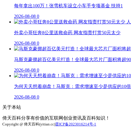
每年拿出100万！张雪机车设立小车手专项基金 扶持1
2026-08-08
0
外卖小哥狂奔8公里送救命药 网友指责打赏50元太少
2026-08-08
0
马斯克豪掷超百亿美元打造！全球最大芯片厂面积将超90
2026-08-08
0
为何天天想着崩盘！马斯克：需求增速至少是供应的10倍
2026-08-08
0
关于本站
倚天百科分享有价值的互联网创业资讯及百科知识！
Copyright @ 倚天百科(yitian.cc)
晋ICP备2023016214号-1