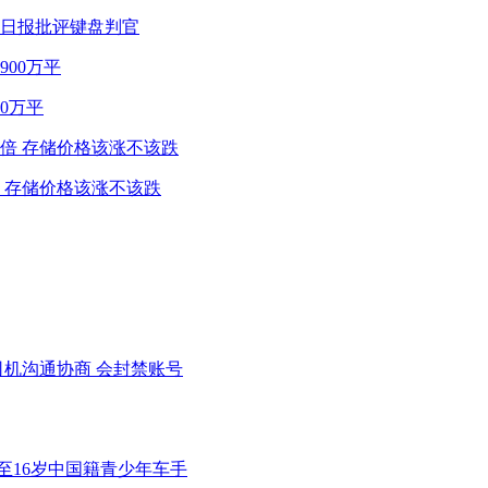
民日报批评键盘判官
0万平
 存储价格该涨不该跌