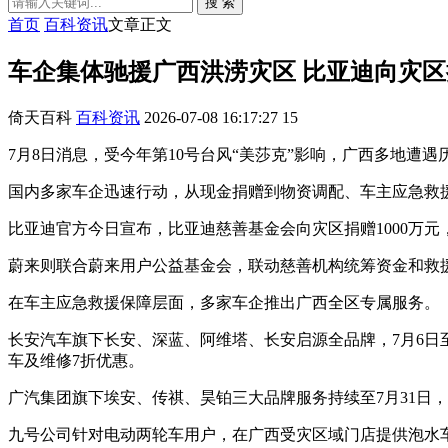
搜 索
首页
百科资讯
文章正文
车企集体驰援广西洪涝灾区 比亚迪向灾区捐
倚天百科
百科资讯
2026-07-08 16:17:27
15
7月8日消息，受今年第10号台风“美莎克”影响，广西多地遭
国内多家车企迅速行动，从现金捐赠到物资调配、车主应急救
比亚迪官方今日宣布，比亚迪慈善基金会向灾区捐赠1000万
蔚来则联合蔚来用户公益基金会，联动慈善机构统筹资金和救
在车主应急救援保障层面，多家车企推出广西全区专属服务。
长安汽车旗下长安、深蓝、阿维塔、长安启源全品牌，7月6日
车及维修7折优惠。
广汽集团旗下埃安、传祺、昊铂三大品牌服务持续至7月31日，
九号公司针对电动两轮车用户，在广西受灾区域门店提供泡水