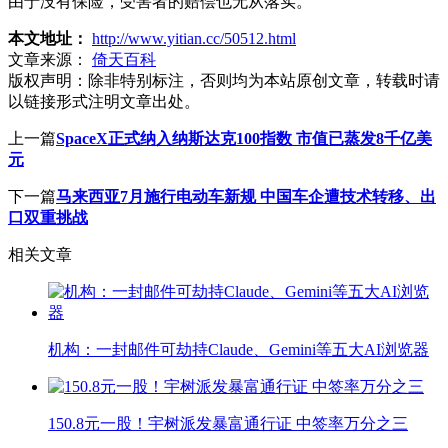
由于没有保险，受害者的赔偿也无从落实。
本文地址：
http://www.yitian.cc/50512.html
文章来源：
倚天百科
版权声明：
除非特别标注，否则均为本站原创文章，转载时请
以链接形式注明文章出处。
上一篇
SpaceX正式纳入纳斯达克100指数 市值已蒸发8千亿美
元
下一篇
马来西亚7月施行电动车新规 中国车企遭技术转移、出
口双重挑战
相关文章
机构：一封邮件可劫持Claude、Gemini等五大AI浏览器
150.8元一股！宇树派发暴富通行证 中签率万分之三