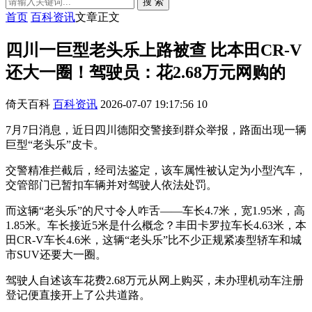
搜 索
首页
百科资讯
文章正文
四川一巨型老头乐上路被查 比本田CR-V
还大一圈！驾驶员：花2.68万元网购的
倚天百科
百科资讯
2026-07-07 19:17:56
10
7月7日消息，近日四川德阳交警接到群众举报，路面出现一辆
巨型“老头乐”皮卡。
交警精准拦截后，经司法鉴定，该车属性被认定为小型汽车，
交管部门已暂扣车辆并对驾驶人依法处罚。
而这辆“老头乐”的尺寸令人咋舌——车长4.7米，宽1.95米，高
1.85米。车长接近5米是什么概念？丰田卡罗拉车长4.63米，本
田CR-V车长4.6米，这辆“老头乐”比不少正规紧凑型轿车和城
市SUV还要大一圈。
驾驶人自述该车花费2.68万元从网上购买，未办理机动车注册
登记便直接开上了公共道路。