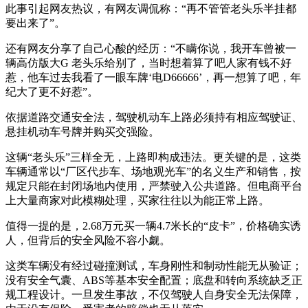
此事引起网友热议，有网友调侃称：“再不管管老头乐半挂都
要出来了”。
还有网友分享了自己心酸的经历：“不瞒你说，我开车曾被一
辆高仿版大G 老头乐给别了，当时想着算了吧人家有钱不好
惹，他车过去我看了一眼车牌‘电D66666’，再一想算了吧，年
纪大了更不好惹”。
依据道路交通安全法，驾驶机动车上路必须持有相应驾驶证、
悬挂机动车号牌并购买交强险。
这辆“老头乐”三样全无，上路即构成违法。更关键的是，这类
车辆通常以“厂区代步车、场地观光车”的名义生产和销售，按
规定只能在封闭场地内使用，严禁驶入公共道路。但电商平台
上大量商家对此模糊处理，买家往往以为能正常上路。
值得一提的是，2.68万元买一辆4.7米长的“皮卡”，价格确实诱
人，但背后的安全风险不容小觑。
这类车辆没有经过碰撞测试，车身刚性和制动性能无从验证；
没有安全气囊、ABS等基本安全配置；底盘和转向系统缺乏正
规工程设计。一旦发生事故，不仅驾驶人自身安全无法保障，