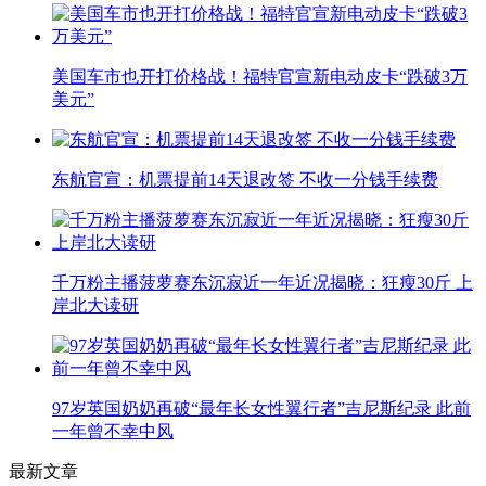
美国车市也开打价格战！福特官宣新电动皮卡“跌破3万
美元”
东航官宣：机票提前14天退改签 不收一分钱手续费
千万粉主播菠萝赛东沉寂近一年近况揭晓：狂瘦30斤 上
岸北大读研
97岁英国奶奶再破“最年长女性翼行者”吉尼斯纪录 此前
一年曾不幸中风
最新文章