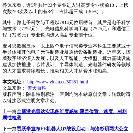
整体来看，近5年共计22个专业进入过高薪专业榜前10，上榜
次数在3次及以上的有8个，占比超三成（36%）。
其中，微电子科学与工程以7814元位居榜首，其后是电子科学
与技术（7752元）。光电信息科学与工程（7525元）和通信工
程（7249元）专业也均进入高薪专业前十位。
麦可思数据显示，以上四个电子信息类专业本科生主要就业于
半导体和其他电子元件制造业及通信设备制造业。近年来，随
着数字经济深入发展，以及人工智能、大模型、算力基础设施
建设加快推进，芯片设计、半导体制造、光电器件研发等领域
的人才需求持续增长，推动相关人才薪资水涨船高。
本文地址：
http://www.yitian.cc/50351.html
文章来源：
倚天百科
版权声明：
除非特别标注，否则均为本站原创文章，转载时请
以链接形式注明文章出处。
上一篇
全新激光雷达实现多维度感知 覆盖位置、速度、材料
属性检测
下一篇
贾跃亭宣布FF机器人Q3战役启动：与洛杉矶两大公立