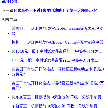
飙升17倍
下一篇
10家车企干不过1家卖电池的！宁德一天净赚2.3亿
相关文章
机构：一封邮件可劫持Claude、Gemini等五大AI浏览器
150.8元一股！宇树派发暴富通行证 中签率万分之三
美国车市也开打价格战！福特官宣新电动皮卡“跌破3万
美元”
东航官宣：机票提前14天退改签 不收一分钱手续费