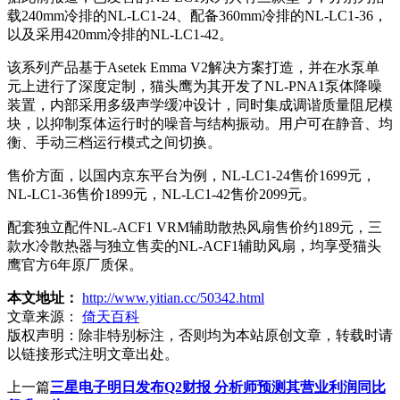
载240mm冷排的NL-LC1-24、配备360mm冷排的NL-LC1-36，
以及采用420mm冷排的NL-LC1-42。
该系列产品基于Asetek Emma V2解决方案打造，并在水泵单
元上进行了深度定制，猫头鹰为其开发了NL-PNA1泵体降噪
装置，内部采用多级声学缓冲设计，同时集成调谐质量阻尼模
块，以抑制泵体运行时的噪音与结构振动。用户可在静音、均
衡、手动三档运行模式之间切换。
售价方面，以国内京东平台为例，NL-LC1-24售价1699元，
NL-LC1-36售价1899元，NL-LC1-42售价2099元。
配套独立配件NL-ACF1 VRM辅助散热风扇售价约189元，三
款水冷散热器与独立售卖的NL-ACF1辅助风扇，均享受猫头
鹰官方6年原厂质保。
本文地址：
http://www.yitian.cc/50342.html
文章来源：
倚天百科
版权声明：
除非特别标注，否则均为本站原创文章，转载时请
以链接形式注明文章出处。
上一篇
三星电子明日发布Q2财报 分析师预测其营业利润同比