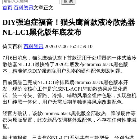
搜 索
首页
百科资讯
文章正文
DIY强迫症福音！猫头鹰首款液冷散热器
NL-LC1黑化版年底发布
倚天百科
百科资讯
2026-07-06 16:51:59
10
7月6日消息，猫头鹰确认旗下首款适用于处理器的一体式液冷
散热器NL-LC1最快将于2026年底发布chromax.black黑色版
本，精准解决DIY强迫症用户头疼的硬件配色割裂问题。
目前新品已完成NL-LC1冷排风扇chromax.black黑色版本开
发，现阶段核心工作是完成NL-ACF1辅助散热风扇黑化调
试，统一冷头、管路、冷排、辅助风扇全组件色彩，实现整机
出厂纯黑一体化，用户无需后期单独更换风扇改装配色。
经官方确认，该款chromax.black黑化版全部散热、降噪硬件等
都为原版配置，此次新品仅调整外观配色，不存在任何性能减
配。
据此前报道，已发售的NL-LC1系列共有三款型号，分别为搭