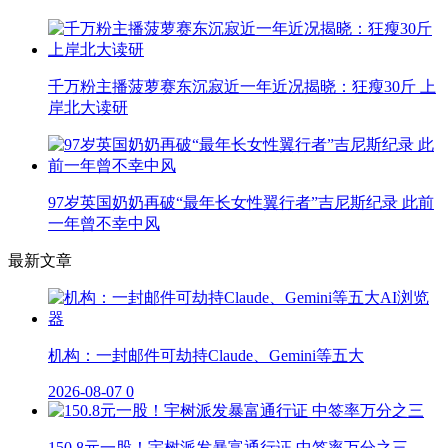
千万粉主播菠萝赛东沉寂近一年近况揭晓：狂瘦30斤 上
岸北大读研
97岁英国奶奶再破“最年长女性翼行者”吉尼斯纪录 此前
一年曾不幸中风
最新文章
机构：一封邮件可劫持Claude、Gemini等五大
2026-08-07
0
150.8元一股！宇树派发暴富通行证 中签率万分之三