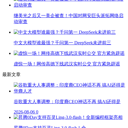
继美光之后又一美企被查！中国对网安巨头派拓网络启
动审查
中文大模型谁最强？千问第一 DeepSeek未进前三
虚惊一场！网传高德下线武汉实时公交 官方紧急辟谣
最新文章
谷歌重大人事调整：印度裔CEO神话不再 搞AI还得是
2026-08-06
0
昇腾0Day支持百灵Ling-3.0-flash！全