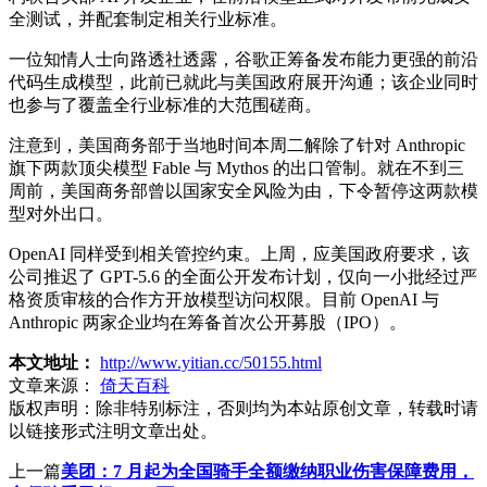
全测试，并配套制定相关行业标准。
一位知情人士向路透社透露，谷歌正筹备发布能力更强的前沿
代码生成模型，此前已就此与美国政府展开沟通；该企业同时
也参与了覆盖全行业标准的大范围磋商。
注意到，美国商务部于当地时间本周二解除了针对 Anthropic
旗下两款顶尖模型 Fable 与 Mythos 的出口管制。就在不到三
周前，美国商务部曾以国家安全风险为由，下令暂停这两款模
型对外出口。
OpenAI 同样受到相关管控约束。上周，应美国政府要求，该
公司推迟了 GPT-5.6 的全面公开发布计划，仅向一小批经过严
格资质审核的合作方开放模型访问权限。目前 OpenAI 与
Anthropic 两家企业均在筹备首次公开募股（IPO）。
本文地址：
http://www.yitian.cc/50155.html
文章来源：
倚天百科
版权声明：
除非特别标注，否则均为本站原创文章，转载时请
以链接形式注明文章出处。
上一篇
美团：7 月起为全国骑手全额缴纳职业伤害保障费用，