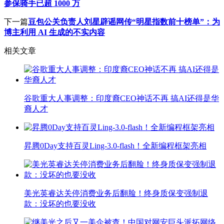
参保骑手已超 1000 万
下一篇
豆包公关负责人刘星辟谣网传“明星指数前十榜单”：为
博主利用 AI 生成的不实内容
相关文章
谷歌重大人事调整：印度裔CEO神话不再 搞AI还得是华
裔人才
昇腾0Day支持百灵Ling-3.0-flash！全新编程框架亮相
美光英睿达关停消费业务后翻脸！终身质保变强制退
款：没坏的也要没收