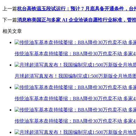
上一篇
杭台高铁温玉段试运行：预计 7 月底具备开通条件，台
下一篇
消息称美国正与多家 AI 企业洽谈自愿性行业标准，管
相关文章
传统油车基本盘持续萎缩：BBA降价30万也卖不动 多家
月球超清写真发布！我国编制完成1:500万新版全月地质
传统油车基本盘持续萎缩：BBA降价30万也卖不动 多家
传统油车基本盘持续萎缩：BBA降价30万也卖不动 多家