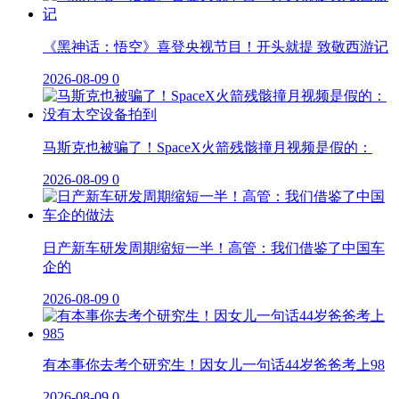
《黑神话：悟空》喜登央视节目！开头就提 致敬西游记
2026-08-09
0
马斯克也被骗了！SpaceX火箭残骸撞月视频是假的：
2026-08-09
0
日产新车研发周期缩短一半！高管：我们借鉴了中国车
企的
2026-08-09
0
有本事你去考个研究生！因女儿一句话44岁爸爸考上98
2026-08-09
0