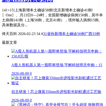
141+15!上海新增本土确诊58例!北京新增本土确诊41例!
〖One〗、月23日0—24时，全国新增确诊病例156例，其中本
土病例141例（上海58例，北京41例），境外输入病例15例。
具体数据及分...
倚天百科
2026-02-23
34
#
31省份新增本土确诊56例广西33例
最新文章
A股人形机器人第一股即将登场 宇树科技明天申购：15
2026-08-09
0
自主研发！芯上微装350nm步进投影光刻机通过工艺验
2026-08-09
0