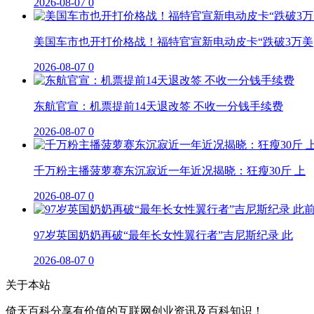
2026-08-07
0
美国车市也开打价格战！福特官宣新电动皮卡“跌破3万美
2026-08-07
0
东航官宣：机票提前14天退改签 不收一分钱手续费
2026-08-07
0
千万粉主播菠萝赛东沉寂近一年近况揭晓：狂瘦30斤 上
2026-08-07
0
97岁英国奶奶再破“最年长女性翼行者”吉尼斯纪录 此
2026-08-07
0
关于本站
倚天百科分享有价值的互联网创业资讯及百科知识！