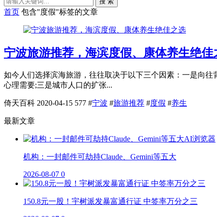
搜 索
首页
包含"度假"标签的文章
宁波旅游推荐，海滨度假、康体养生绝佳
如今人们选择滨海旅游，往往取决于以下三个因素：一是向往背
心理需要;三是城市人口的扩张...
倚天百科
2020-04-15
577
#
宁波
#
旅游推荐
#
度假
#
养生
最新文章
机构：一封邮件可劫持Claude、Gemini等五大
2026-08-07
0
150.8元一股！宇树派发暴富通行证 中签率万分之三