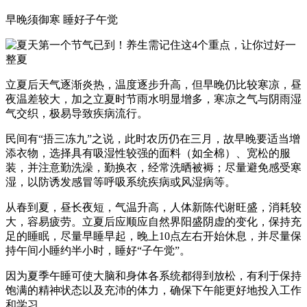
早晚须御寒 睡好子午觉
立夏后天气逐渐炎热，温度逐步升高，但早晚仍比较寒凉，昼
夜温差较大，加之立夏时节雨水明显增多，寒凉之气与阴雨湿
气交织，极易导致疾病流行。
民间有“捂三冻九”之说，此时农历仍在三月，故早晚要适当增
添衣物，选择具有吸湿性较强的面料（如全棉）、宽松的服
装，并注意勤洗澡，勤换衣，经常洗晒被褥；尽量避免感受寒
湿，以防诱发感冒等呼吸系统疾病或风湿病等。
从春到夏，昼长夜短，气温升高，人体新陈代谢旺盛，消耗较
大，容易疲劳。立夏后应顺应自然界阳盛阴虚的变化，保持充
足的睡眠，尽量早睡早起，晚上10点左右开始休息，并尽量保
持午间小睡约半小时，睡好“子午觉”。
因为夏季午睡可使大脑和身体各系统都得到放松，有利于保持
饱满的精神状态以及充沛的体力，确保下午能更好地投入工作
和学习。