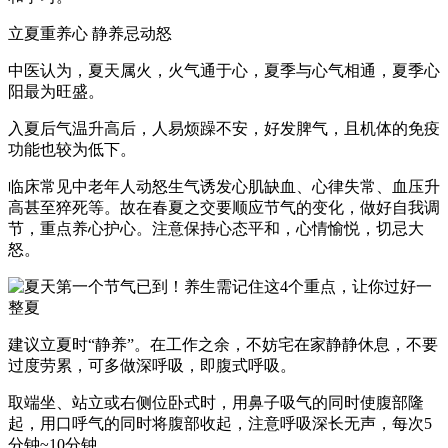
立夏重养心 静养忌动怒
中医认为，夏天属火，火气通于心，夏季与心气相通，夏季心
阳最为旺盛。
入夏后气温升高后，人易烦躁不安，好发脾气，且机体的免疫
功能也较为低下。
临床常见中老年人动怒生气诱发心肌缺血、心律失常、血压升
高甚至猝死等。故在春夏之交要顺应节气的变化，做好自我调
节，重点养心护心。注意保持心态平和，心情愉悦，切忌大
怒。
建议立夏时“静养”。在工作之余，不妨宅在家静静休息，不要
过度劳累，可多做深呼吸，即腹式呼吸。
取端坐、站立或右侧位卧式时，用鼻子吸气的同时使腹部隆
起，用口呼气的同时将腹部收起，注意呼吸深长无声，每次5
分钟~10分钟。