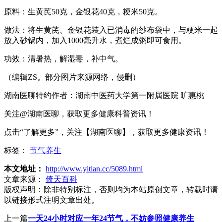
原料：生黄芪50克，金银花40克，粳米50克。
做法：将生黄芪、金银花装入已消毒的纱布袋中，与粳米一起
放入砂锅内，加入1000毫升水，煮烂成粥即可食用。
功效：清暑热，解湿毒，补中气。
（编辑ZS。部分图片来源网络，侵删）
湖南医聊特约作者：湖南中医药大学第一附属医院 旷惠桃
关注@湖南医聊，获取更多健康科普资讯！
点击“了解更多”，关注【湖南医聊】，获取更多健康资讯！
标签：
节气养生
本文地址：
http://www.yitian.cc/5089.html
文章来源：
倚天百科
版权声明：
除非特别标注，否则均为本站原创文章，转载时请
以链接形式注明文章出处。
上一篇
一天24小时对应一年24节气，不妨参照健康养生