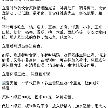
立夏时节的饮食原则是增酸减苦，补肾助肝，调养胃气。饮食
宜清淡，以低脂、易消化、富含纤维素为主，多吃蔬果、粗
粮。
平时可多吃鱼、鸡、瘦肉、豆类、芝麻、洋葱、小米、玉米、
山楂、枇杷、杨梅、香瓜、桃、木瓜、西红柿等；少吃动物内
脏、肥肉及过咸的食物，如咸鱼、咸菜等。
立夏后可适当多进稀食。
如早、晚进餐时食粥，午餐时喝汤，这样既能生津止渴、清凉
解暑，又能补养身体。在煮粥时，可选择加入荷叶、绿豆或单
用绿豆煮汤，有消暑止渴、清热解毒、生津利尿等作用。
立夏药膳三款1、绿豆粳米粥
原料：绿豆200克，粳米100克，冰糖适量。
做法：绿豆、粳米淘洗干净，放入砂锅内，加水适量，用大火