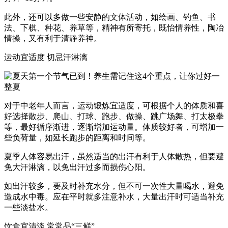
此外，还可以多做一些安静的文体活动，如绘画、钓鱼、书
法、下棋、种花、养草等，精神有所寄托，既怡情养性，陶冶
情操，又有利于清静养神。
运动宜适度 切忌汗淋漓
对于中老年人而言，运动锻炼宜适度，可根据个人的体质和喜
好选择散步、爬山、打球、跑步、做操、跳广场舞、打太极拳
等，最好循序渐进，逐渐增加运动量。体质较好者，可增加一
些负荷量，如延长跑步的距离和时间等。
夏季人体容易出汗，虽然适当的出汗有利于人体散热，但要避
免大汗淋漓，以免出汗过多而损伤心阳。
如出汗较多，要及时补充水分，但不可一次性大量喝水，避免
造成水中毒。应在平时就多注意补水，大量出汗时可适当补充
一些淡盐水。
饮食宜清淡 常常品“三鲜”