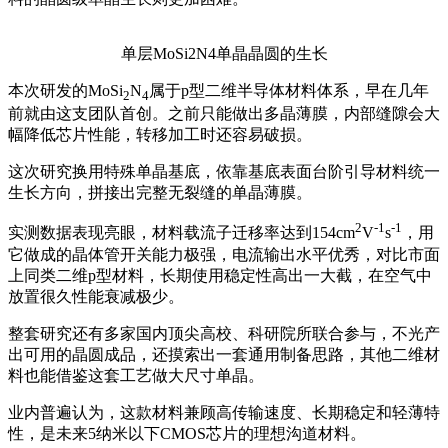
单层MoSi2N4单晶晶圆的生长
本次研发的MoSi
N
属于p型二维半导体材料体系，早在几年
2
4
前就由这支团队首创。之前只能做出多晶薄膜，内部缝隙会大
幅降低芯片性能，转移加工时还容易破损。
这次研究换用特殊单晶基底，依靠基底表面台阶引导材料统一
生长方向，拼接出完整无裂缝的单晶薄膜。
2
-1
-1
实测数据表现亮眼，材料载流子迁移率达到154cm
V
s
，用
它做成的晶体管开关能力极强，电流输出水平优秀，对比市面
上同类二维p型材料，长期使用稳定性高出一大截，在空气中
放置很久性能衰减极少。
整套研究还有多家国内顶尖高校、科研院所联合参与，不光产
出可用的晶圆成品，还摸索出一套通用制备思路，其他二维材
料也能借鉴这套工艺做大尺寸单晶。
业内普遍认为，这款材料兼顾高传输速度、长期稳定和轻薄特
性，是未来5纳米以下CMOS芯片的理想沟道材料。