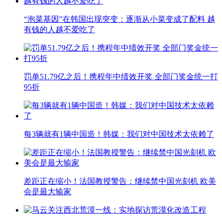
“泡菜基因”在韩国出现突变：逐渐从小菜变成了配料 越
有钱的人越不爱吃了
罚单51.79亿之后！携程年中绩效开奖 全部门奖金统一打
95折
每3辆就有1辆中国造！韩媒：我们对中国技术太依赖了
差距正在缩小！法国教授警告：继续禁中国光刻机 欧美
会是最大输家