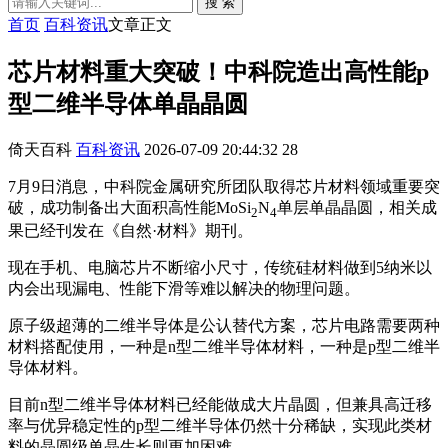
搜 索
首页
百科资讯
文章正文
芯片材料重大突破！中科院造出高性能p
型二维半导体单晶晶圆
倚天百科
百科资讯
2026-07-09 20:44:32
28
7月9日消息，中科院金属研究所团队取得芯片材料领域重要突
破，成功制备出大面积高性能MoSi
N
单层单晶晶圆，相关成
2
4
果已经刊发在《自然·材料》期刊。
现在手机、电脑芯片不断缩小尺寸，传统硅材料做到5纳米以
内会出现漏电、性能下滑等难以解决的物理问题。
原子级超薄的二维半导体是公认替代方案，芯片电路需要两种
材料搭配使用，一种是n型二维半导体材料，一种是p型二维半
导体材料。
目前n型二维半导体材料已经能做成大片晶圆，但兼具高迁移
率与优异稳定性的p型二维半导体仍然十分稀缺，实现此类材
料的晶圆级单晶生长则更加困难。