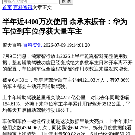
搜 索
首页
百科资讯
文章正文
半年近4400万次使用 余承东振奋：华为
车位到车位俘获大量车主
倚天百科
百科资讯
2026-07-09 19:14:01
20
7月9日消息，鸿蒙智行放出2026上半年乾崑智驾完整使用数
据，整套辅助驾驶功能已经变成绝大多数车主日常开车离不开
的配置，车位到车位全流程功能的使用次数迎来爆发式增长。
截至6月30日，乾崑智驾活跃车主达到121.03万人，有97.86%
的车主都会主动开启辅助驾驶。
上半年辅助驾驶总里程突破42.51亿公里，对比去年同期涨幅
154.61%。分摊下来每位车主半年累计用智驾开3512公里，平
均每天开启辅助驾驶行驶19公里。
车位到车位一键通行功能是这次数据里最大亮点，上半年累计
使用次数4394.96万次，同比暴涨694.75%。拆分月度数据能看
到稳定上涨趋势，1月使用量509.82万次，6月已经涨到850.29