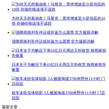
为何天天想着崩盘！马斯克：需求增速至少是供应的10
倍 存储价格该涨不该跌
强降雨致列车停运或折返怎么退票 官方最新详解
日本女子为解压下单43亿日元周边又拒收货 致商家损失
惨重
租车未给实体钥匙 3人被困海拔3700米野外11小时 门店
回应
最新文章