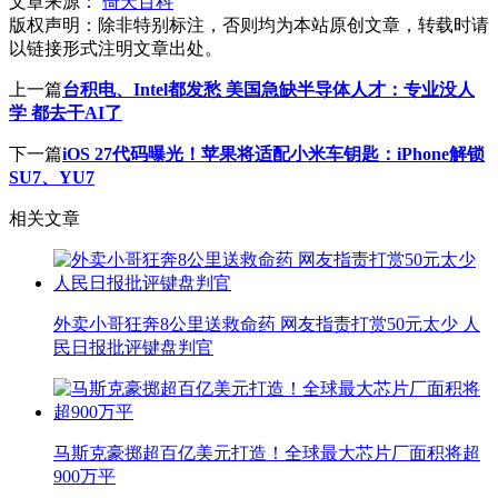
文章来源：
倚天百科
版权声明：
除非特别标注，否则均为本站原创文章，转载时请
以链接形式注明文章出处。
上一篇
台积电、Intel都发愁 美国急缺半导体人才：专业没人
学 都去干AI了
下一篇
iOS 27代码曝光！苹果将适配小米车钥匙：iPhone解锁
SU7、YU7
相关文章
外卖小哥狂奔8公里送救命药 网友指责打赏50元太少 人
民日报批评键盘判官
马斯克豪掷超百亿美元打造！全球最大芯片厂面积将超
900万平