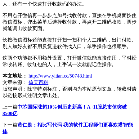
人，还有一个快速打开收款码的办法。
不用点开微信再一步步点加号找收付款，直接在手机桌面按住
微信图标，弹出菜单后选择收付款，再点开二维码收款，两步
就能调出收款页面。
长按微信图标还能直接打开扫一扫和个人二维码，出门付款、
别人加好友都不用反复进软件找入口，单手操作也很顺手。
这两个功能都不用额外设置，打开微信就能直接使用，平时经
常收转账、收红包的人，上手试一次就能记住操作。
本文地址：
http://www.yitian.cc/50748.html
文章来源：
倚天百科
版权声明：
除非特别标注，否则均为本站原创文章，转载时请
以链接形式注明文章出处。
上一篇
中芯国际涨超10%创历史新高！A+H股总市值突破
8500亿
下一篇
黄仁勋：相比写代码 我的软件工程师们更喜欢搭智能
体