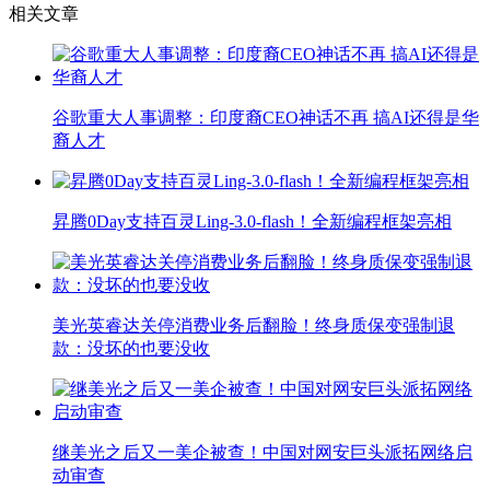
相关文章
谷歌重大人事调整：印度裔CEO神话不再 搞AI还得是华
裔人才
昇腾0Day支持百灵Ling-3.0-flash！全新编程框架亮相
美光英睿达关停消费业务后翻脸！终身质保变强制退
款：没坏的也要没收
继美光之后又一美企被查！中国对网安巨头派拓网络启
动审查