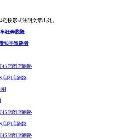
以链接形式注明文章出处。
下车狂奔脱险
追责知乎造谣者
4S店闭店跑路
图
4S店闭店跑路