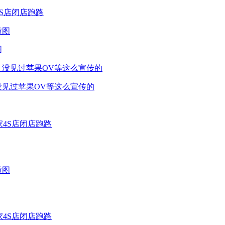
4S店闭店跑路
图
没见过苹果OV等这么宣传的