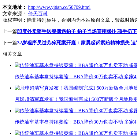
本文地址：
http://www.yitian.cc/50709.html
文章来源：
倚天百科
版权声明：
除非特别标注，否则均为本站原创文章，转载时请
上一篇
印度外卖骑手送餐偶遇豹子 豹子当场直接猛扑 骑手扔
下一篇
32岁程序员过劳猝死案开庭：家属起诉索赔精神损失 
相关文章
传统油车基本盘持续萎缩：BBA降价30万也卖不动 多家
月球超清写真发布！我国编制完成1:500万新版全月地质
传统油车基本盘持续萎缩：BBA降价30万也卖不动 多家