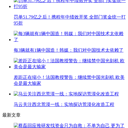
罚单51.79亿之后！携程年中绩效开奖 全部门奖金统一打
95折
每3辆就有1辆中国造！韩媒：我们对中国技术太依赖了
差距正在缩小！法国教授警告：继续禁中国光刻机 欧美
会是最大输家
马云关注西北荒漠一线：实地探访荒漠化改造工程
最新文章