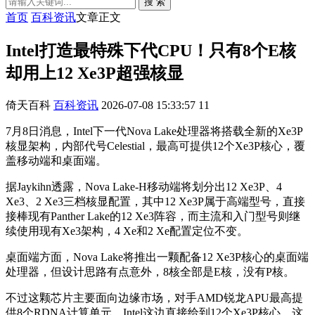
搜 索
首页
百科资讯
文章正文
Intel打造最特殊下代CPU！只有8个E核
却用上12 Xe3P超强核显
倚天百科
百科资讯
2026-07-08 15:33:57
11
7月8日消息，Intel下一代Nova Lake处理器将搭载全新的Xe3P
核显架构，内部代号Celestial，最高可提供12个Xe3P核心，覆
盖移动端和桌面端。
据Jaykihn透露，Nova Lake-H移动端将划分出12 Xe3P、4
Xe3、2 Xe3三档核显配置，其中12 Xe3P属于高端型号，直接
接棒现有Panther Lake的12 Xe3阵容，而主流和入门型号则继
续使用现有Xe3架构，4 Xe和2 Xe配置定位不变。
桌面端方面，Nova Lake将推出一颗配备12 Xe3P核心的桌面端
处理器，但设计思路有点意外，8核全部是E核，没有P核。
不过这颗芯片主要面向边缘市场，对手AMD锐龙APU最高提
供8个RDNA计算单元，Intel这边直接给到12个Xe3P核心，这