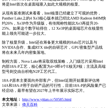
将是Intel首次在桌面端塞入如此大规模的核显。
从现有基准测试来看看，Intel核显已经建立了可观的优势，
Panther Lake上的4 Xe3核心版本就已经比AMD Radeon 840M快
约26%，Xe3P作为升级版，有传闻称性能比Xe3再提升20-
25%。如果这个数字站得住，12 Xe3P的桌面端芯片在核显性
能上领先可能进一步拉大。
除了核显升级，Intel还在筹备更大规模的Halo芯片以及与
NVIDIA合作、集成RTX tile的自研芯片，GPU密集型产品线
将在未来几年内密集落地。
制程方面，Nova Lake将采取双线策略，入门级芯片采用Intel
内部18A-P工艺，核心配置为4+0即4个E核无P核；主流及高端
型号则交由台积电N2P工艺代工。
18A-P原本主要面向外部客户，但Intel近期开始重新评估将
14A和18A-P用于自研产品的可行性，目前18A-P的风险量产已
经启动，最早有望在2027年上半年展示实际芯片。
本文地址：
http://www.yitian.cc/50585.html
文章来源：
倚天百科