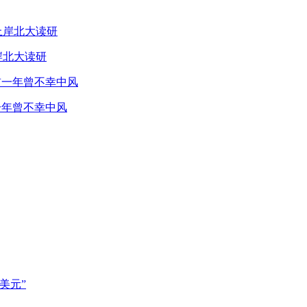
岸北大读研
一年曾不幸中风