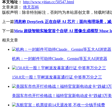
本文地址：
http://www.yitian.cc/50547.html
文章来源：
倚天百科
版权声明：
除非特别标注，否则均为本站原创文章，转载时请
上一篇
消息称 DeepSeek 正在自研 AI 芯片：面向推理场景
下一篇
Meta 超级智能实验室首个自研 AI 图像生成模型 Muse Imag
相关文章
机构：一封邮件可劫持Claude、Gemini等五大AI浏览器
150.8元一股！宇树派发暴富通行证 中签率万分之三
美国车市也开打价格战！福特官宣新电动皮卡“跌破3万美