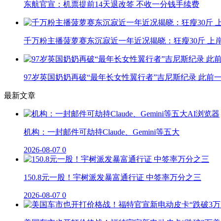
东航官宣：机票提前14天退改签 不收一分钱手续费
千万粉主播菠萝赛东沉寂近一年近况揭晓：狂瘦30斤 上
97岁英国奶奶再破“最年长女性翼行者”吉尼斯纪录 此前
最新文章
机构：一封邮件可劫持Claude、Gemini等五大
2026-08-07
0
150.8元一股！宇树派发暴富通行证 中签率万分之三
2026-08-07
0