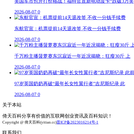
美国车市也开打价格战！福特官宣新电动皮卡“跌破3万美
2026-08-07
0
东航官宣：机票提前14天退改签 不收一分钱手续费
2026-08-07
0
千万粉主播菠萝赛东沉寂近一年近况揭晓：狂瘦30斤 上
2026-08-07
0
97岁英国奶奶再破“最年长女性翼行者”吉尼斯纪录 此
2026-08-07
0
关于本站
倚天百科分享有价值的互联网创业资讯及百科知识！
Copyright @ 倚天百科(yitian.cc)
晋ICP备2023016214号-1
联系我们