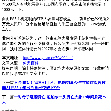
本500元左右就能买到的1TB固态硬盘，现在市价直接涨到了
1000元上下。
面向PS5主机定制的8TB大容量固态硬盘，目前售价已经逼近2
万元人民币，这个价格足够直接入手三台全新的PS5 Pro游戏
主机。
业内分析普遍认为，这一轮由AI算力爆发需求结构性挤占存
储产能引发的全行业涨价潮，后续至少还会持续相当长一段时
间，预计整体行情要到2027年才会逐步回归平稳区间。
本文地址：
http://www.yitian.cc/50499.html
文章来源：
倚天百科
版权声明：
除非特别标注，否则均为本站原创文章，转载时请
以链接形式注明文章出处。
上一篇
不是噱头！我国AI手机、电脑销量今年有望首次超过
非AI产品：年出货量已突破1亿台
下一篇
一对母子遭袭身亡 尼泊尔一头流亡大象17年间杀死25
人