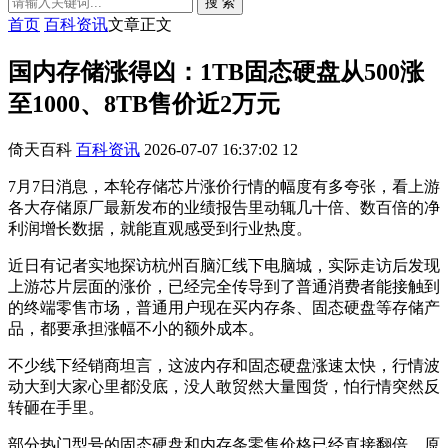
搜 索
首页
百科资讯
文章正文
国内存储涨得凶：1TB固态硬盘从500涨
至1000、8TB售价近2万元
倚天百科
百科资讯
2026-07-07 16:37:02
12
7月7日消息，本轮存储芯片涨价行情的幅度有多夸张，看上游
各大存储原厂最新发布的业绩报告里动辄几十倍、数百倍的净
利润增长数据，就能直观感受到行业热度。
近日有记者实地探访杭州百脑汇线下电脑城，实际走访后发现
上游芯片层面的涨价，已经完全传导到了普通消费者能接触到
的终端零售市场，普通用户现在买内存条、固态硬盘等存储产
品，都要承担涨幅不小的额外成本。
不少线下经销商坦言，这波内存和固态硬盘涨速太快，行情波
动大到大家心里都没底，没人敢贸然大量囤货，怕行情突然反
转砸在手里。
部分热门型号的固态硬盘和内存条零售价格已经直接翻倍，原