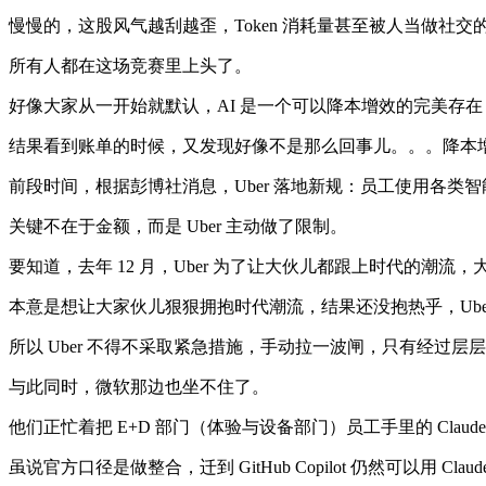
慢慢的，这股风气越刮越歪，Token 消耗量甚至被人当做社
所有人都在这场竞赛里上头了。
好像大家从一开始就默认，AI 是一个可以降本增效的完美存在，所
结果看到账单的时候，又发现好像不是那么回事儿。。。降本
前段时间，根据彭博社消息，Uber 落地新规：员工使用各类智能体编程工具
关键不在于金额，而是 Uber 主动做了限制。
要知道，去年 12 月，Uber 为了让大伙儿都跟上时代的潮流，大
本意是想让大家伙儿狠狠拥抱时代潮流，结果还没抱热乎，Uber的
所以 Uber 不得不采取紧急措施，手动拉一波闸，只有经过层层
与此同时，微软那边也坐不住了。
他们正忙着把 E+D 部门（体验与设备部门）员工手里的 Claude C
虽说官方口径是做整合，迁到 GitHub Copilot 仍然可以用 