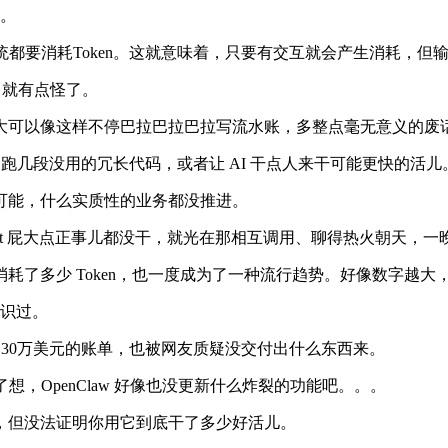
号。
统都要消耗Token。这就意味着，只要有交互就会产生消耗，但
，就有点怪了。
大可以像这样不停巴拉巴拉巴拉写流水账，多整点毫无意义的废
 跑几段没用的冗长代码，或者让 AI 干点人来干可能更快的活儿
但可能，什么实质性的业务都没推进。
nt 屁大点正事儿都没干，就光在那相互调用、聊得热火朝天，一晚上
耗了多少 Token，也一度成为了一种流行趋势。好像数字越
见识过。
团队一个月烧掉130万美元的账单，也被网友质疑没交付出什么东西来。
超想了想，OpenClaw 好像也没更新什么炸裂的功能吧。。。
出力，但没法证明你用它到底干了多少好活儿。