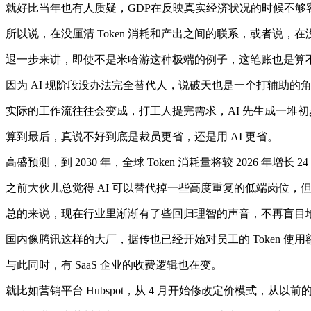
就好比当年也有人质疑，GDP在反映真实经济状况的时候不
所以说，在没厘清 Token 消耗和产出之间的联系，或者说，
退一步来讲，即使不是米哈游这种极端的例子，这笔账也是算
因为 AI 现阶段没办法完全替代人，说破天也是一个打辅助的角色
实际的工作流往往会变成，打工人提完需求，AI 先生成一堆初
算到最后，真说不好到底是裁员更省，还是用 AI 更省。
高盛预测，到 2030 年，全球 Token 消耗量将较 2026 年增长 
之前大伙儿总觉得 AI 可以替代掉一些高度重复的低端岗位
总的来说，现在行业里渐渐有了些回归理智的声音，不再盲目地追求
国内像腾讯这样的大厂，据传也已经开始对员工的 Token 使
与此同时，有 SaaS 企业的收费逻辑也在变。
就比如营销平台 Hubspot，从 4 月开始修改定价模式，从以