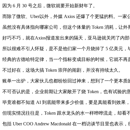
因为 6 月 30 号之后，微软就要开始新财年了。
而除了微软、Uber以外，外媒 Axios 还爆了个更猛的料。一
虽然没有具体指向哪家公司，但这个体量的 Token 消耗，
好巧不巧，就在Axios报道发出来的隔天，亚马逊就关闭了内部一个叫 
所以很难不引人怀疑，是不是他们家一个月烧掉了 5 亿美元，
经典的古德哈特定律，当一个指标变成目标的时候，它就不再
不过好在，这场大搞 Token 崇拜的闹剧，并没有持续太久。
账单一出炉，大家伙儿也都纷纷回过神来，想到了一个更本质
不可否认的是，企业前期让大家敞开了烧 Token，也有试验的
毕竟谁都不知道 AI 到底能带来多少价值，要是真能看到效果
但现实情况往往是，Token 跟水龙头的水一样哗哗流走，却
包括 Uber COO Andrew Macdonald 在一档访谈节目