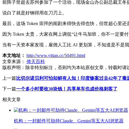
前阵子世超去苏州参加了一个活动，现场金山办公副总裁王冬提了
说白了就是好钢得用在刀刃上。
最后，这场 Token 崇拜的闹剧来得快去得也快，但世超心里
因为 Token 太贵，大家在网上调侃“让牛马加班，你不一定要
当有一天资本家发现，雇佣人工比 AI 更划算，不知道是不是
本文地址：
http://www.yitian.cc/50491.html
文章来源：
倚天百科
版权声明：
除非特别标注，否则均为本站原创文章，转载时请
上一篇
比切尔诺贝利可怕却鲜有人知！印度惨案过去42年了毒
下一篇
一个多小时要收30块钱！共享单车也成价格刺客了
相关文章
机构：一封邮件可劫持Claude、Gemini等五大AI浏览器