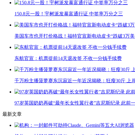
150.8元一股！宇树派发暴富通行证 中签率万分之三
美国车市也开打价格战！福特官宣新电动皮卡“跌破3万美
东航官宣：机票提前14天退改签 不收一分钱手续费
千万粉主播菠萝赛东沉寂近一年近况揭晓：狂瘦30斤 上
97岁英国奶奶再破“最年长女性翼行者”吉尼斯纪录 此前
最新文章