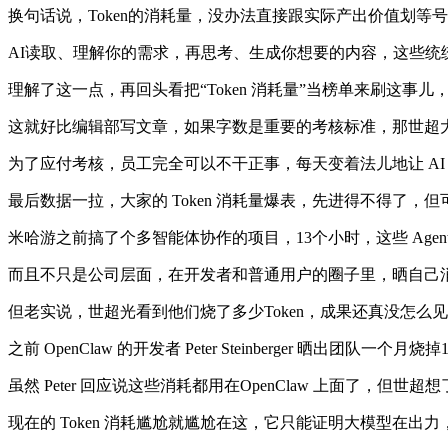
换句话说，Token的消耗量，没办法直接跟实际产出价值划等
AI读取、理解你的需求，再思考、生成你想要的内容，这些统
理解了这一点，再回头看把“Token 消耗量”当榜单来刷这事儿
这就好比编辑部写文章，如果字数是重要的考核标准，那世超
为了应付考核，员工完全可以不干正事，每天变着法儿地让 AI
最后数据一拉，大家的 Token 消耗量爆表，先进得不得了，
米哈游之前搞了个多智能体协作的项目，13个小时，这些 Age
而且不只是公司层面，在开发者和普通用户的圈子里，晒自己消
但老实说，世超光看到他们烧了多少Token，成果还真没怎么
之前 OpenClaw 的开发者 Peter Steinberger 晒出
虽然 Peter 回应说这些消耗都用在OpenClaw 上面了，但世
现在的 Token 消耗尴尬就尴尬在这，它只能证明大模型在