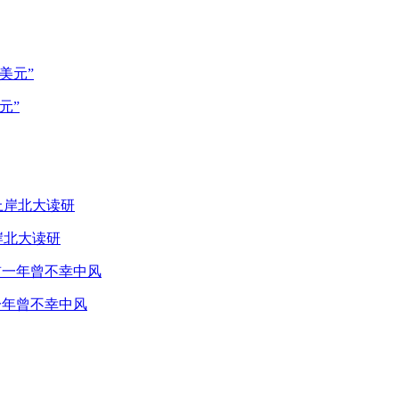
元”
岸北大读研
一年曾不幸中风