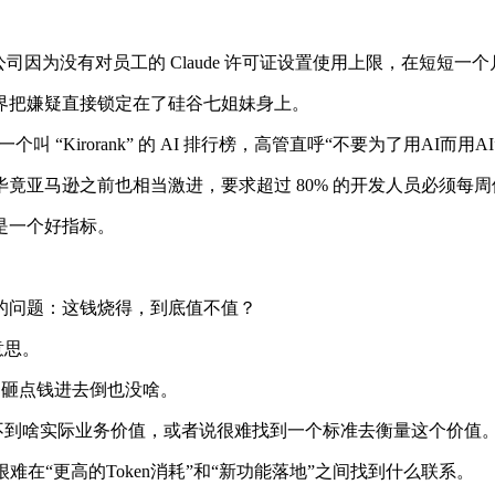
家公司因为没有对员工的 Claude 许可证设置使用上限，在短短一个
让外界把嫌疑直接锁定在了硅谷七姐妹身上。
“Kirorank” 的 AI 排行榜，高管直呼“不要为了用AI而用AI
毕竟亚马逊之前也相当激进，要求超过 80% 的开发人员必须每
是一个好指标。
的问题：这钱烧得，到底值不值？
意思。
，砸点钱进去倒也没啥。
看不到啥实际业务价值，或者说很难找到一个标准去衡量这个价值
里也表示，很难在“更高的Token消耗”和“新功能落地”之间找到什么联系。