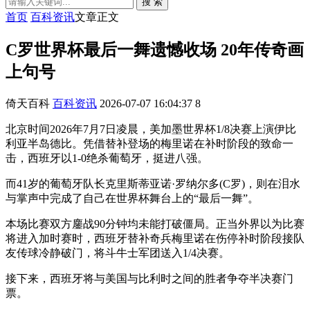
搜 索
首页
百科资讯
文章正文
C罗世界杯最后一舞遗憾收场 20年传奇画
上句号
倚天百科
百科资讯
2026-07-07 16:04:37
8
北京时间2026年7月7日凌晨，美加墨世界杯1/8决赛上演伊比
利亚半岛德比。凭借替补登场的梅里诺在补时阶段的致命一
击，西班牙以1-0绝杀葡萄牙，挺进八强。
而41岁的葡萄牙队长克里斯蒂亚诺·罗纳尔多(C罗)，则在泪水
与掌声中完成了自己在世界杯舞台上的“最后一舞”。
本场比赛双方鏖战90分钟均未能打破僵局。正当外界以为比赛
将进入加时赛时，西班牙替补奇兵梅里诺在伤停补时阶段接队
友传球冷静破门，将斗牛士军团送入1/4决赛。
接下来，西班牙将与美国与比利时之间的胜者争夺半决赛门
票。