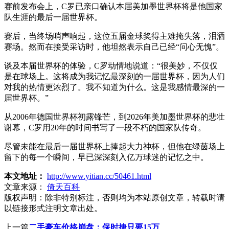
赛前发布会上，C罗已亲口确认本届美加墨世界杯将是他国家
队生涯的最后一届世界杯。
赛后，当终场哨声响起，这位五届金球奖得主难掩失落，泪洒
赛场。然而在接受采访时，他坦然表示自己已经“问心无愧”。
谈及本届世界杯的体验，C罗动情地说道：“很美妙，不仅仅
是在球场上。这将成为我记忆最深刻的一届世界杯，因为人们
对我的热情更浓烈了。我不知道为什么。这是我感情最深的一
届世界杯。”
从2006年德国世界杯初露锋芒，到2026年美加墨世界杯的悲壮
谢幕，C罗用20年的时间书写了一段不朽的国家队传奇。
尽管未能在最后一届世界杯上捧起大力神杯，但他在绿茵场上
留下的每一个瞬间，早已深深刻入亿万球迷的记忆之中。
本文地址：
http://www.yitian.cc/50461.html
文章来源：
倚天百科
版权声明：
除非特别标注，否则均为本站原创文章，转载时请
以链接形式注明文章出处。
上一篇
二手豪车价格崩盘：保时捷只要15万