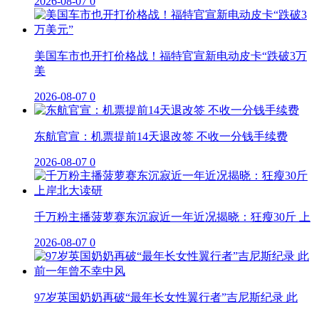
2026-08-07
0
美国车市也开打价格战！福特官宣新电动皮卡“跌破3万
美
2026-08-07
0
东航官宣：机票提前14天退改签 不收一分钱手续费
2026-08-07
0
千万粉主播菠萝赛东沉寂近一年近况揭晓：狂瘦30斤 上
2026-08-07
0
97岁英国奶奶再破“最年长女性翼行者”吉尼斯纪录 此