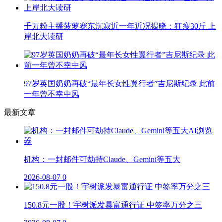
千万粉主播菠萝赛东沉寂近一年近况揭晓：狂瘦30斤 上
岸北大读研
97岁英国奶奶再破“最年长女性翼行者”吉尼斯纪录 此前
一年曾不幸中风
最新文章
机构：一封邮件可劫持Claude、Gemini等五大
2026-08-07
0
150.8元一股！宇树派发暴富通行证 中签率万分之三