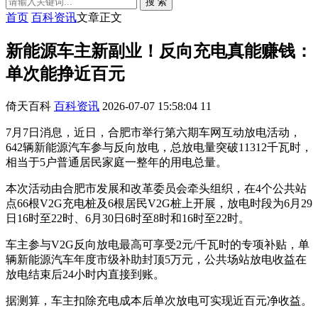
搜 索
首页
百科资讯
文章正文
新能源车主新副业！反向充电真能赚钱：
单次能挣近百元
倚天百科
百科资讯
2026-07-07 15:58:04
11
7月7日消息，近日，合肥市举行第六期车网互动放电活动，
642辆新能源汽车参与反向放电，总放电量突破11312千瓦时，
相当于5户普通居民家庭一整年的用电总量。
本次活动由合肥市发展和改革委员会牵头组织，在4个公共站
点66根V2G充电桩及6根居民V2G桩上开展，放电时段为6月29
日16时至22时、6月30日6时至8时和16时至22时。
车主参与V2G反向放电最高可享受2元/千瓦时的专项补贴，单
辆新能源汽车年度市级补助封顶5万元，公共场站放电收益在
放电结束后24小时内直接到账。
据测算，车主扣除充电成本后单次放电可实现近百元净收益。