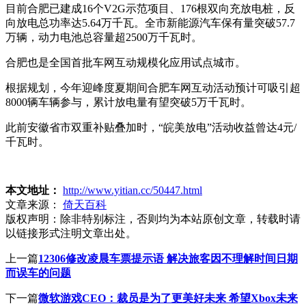
目前合肥已建成16个V2G示范项目、176根双向充放电桩，反
向放电总功率达5.64万千瓦。全市新能源汽车保有量突破57.7
万辆，动力电池总容量超2500万千瓦时。
合肥也是全国首批车网互动规模化应用试点城市。
根据规划，今年迎峰度夏期间合肥车网互动活动预计可吸引超
8000辆车辆参与，累计放电量有望突破5万千瓦时。
此前安徽省市双重补贴叠加时，“皖美放电”活动收益曾达4元/
千瓦时。
本文地址：
http://www.yitian.cc/50447.html
文章来源：
倚天百科
版权声明：
除非特别标注，否则均为本站原创文章，转载时请
以链接形式注明文章出处。
上一篇
12306修改凌晨车票提示语 解决旅客因不理解时间日期
而误车的问题
下一篇
微软游戏CEO：裁员是为了更美好未来 希望Xbox未来