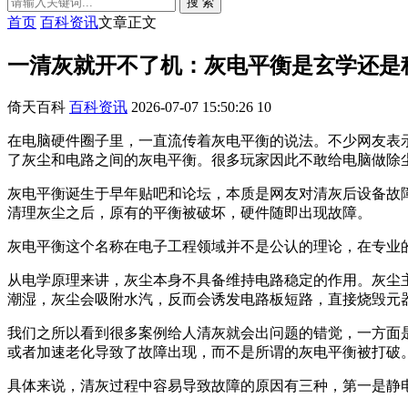
搜 索
首页
百科资讯
文章正文
一清灰就开不了机：灰电平衡是玄学还是
倚天百科
百科资讯
2026-07-07 15:50:26
10
在电脑硬件圈子里，一直流传着灰电平衡的说法。不少网友表
了灰尘和电路之间的灰电平衡。很多玩家因此不敢给电脑做除
灰电平衡诞生于早年贴吧和论坛，本质是网友对清灰后设备故
清理灰尘之后，原有的平衡被破坏，硬件随即出现故障。
灰电平衡这个名称在电子工程领域并不是公认的理论，在专业
从电学原理来讲，灰尘本身不具备维持电路稳定的作用。灰尘
潮湿，灰尘会吸附水汽，反而会诱发电路板短路，直接烧毁元
我们之所以看到很多案例给人清灰就会出问题的错觉，一方面
或者加速老化导致了故障出现，而不是所谓的灰电平衡被打破
具体来说，清灰过程中容易导致故障的原因有三种，第一是静