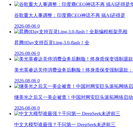
谷歌重大人事调整：印度裔CEO神话不再 搞AI还得是
2026-08-06
0
昇腾0Day支持百灵Ling-3.0-flash！全
2026-08-06
0
美光英睿达关停消费业务后翻脸！终身质保变强制退款：
2026-08-06
0
继美光之后又一美企被查！中国对网安巨头派拓网络启动
2026-08-06
0
中文大模型谁最强？千问第一 DeepSeek未进前三