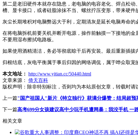
第二是老旧硬件本就存在隐患，老电脑的电容老化、焊点松动
槽、显卡接口，或者硅脂涂抹不当、螺丝拧压变形，带来硬件
灰尘长期堆积对电脑弊远大于利，定期清灰是延长电脑寿命的
在将电脑拆机前要关机并断开电源，操作前触摸一下接地的金
不要用湿布擦拭电路板。
如果使用酒精清洁，务必等彻底晾干后再安装。最后重新插拔
归根结底，灰电平衡属于事后归因的网络调侃，属于哗众取宠
本文地址：
http://www.yitian.cc/50440.html
文章来源：
倚天百科
版权声明：
除非特别标注，否则均为本站原创文章，转载时请
上一篇
"国产祖国人"新片《特立独行》获满分爆赞：结局超预
下一篇
高考699分女孩建议高中少玩手机遭网暴：我没手机 一
相关文章