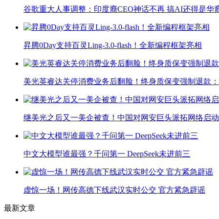
谷歌重大人事调整：印度裔CEO神话不再 搞AI还得是华
昇腾0Day支持百灵Ling-3.0-flash！全新编程框架亮相
美光英睿达关停消费业务后翻脸！终身质保变强制退款：
继美光之后又一美企被查！中国对网安巨头派拓网络启动
中文大模型谁最强？千问第一 DeepSeek未进前三
虚惊一场！网传高德下线武汉实时公交 官方紧急辟谣
最新文章