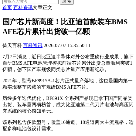
搜 索
首页
百科资讯
文章正文
国产芯片新高度！比亚迪首款装车BMS
AFE芯片累计出货破一亿颗
倚天百科
百科资讯
2026-07-07 15:35:50
11
7月7日消息，近日比亚迪半导体对外公布重磅行业成果，旗下
自研BMS AFE电池管理模拟前端芯片累计出货总量顺利突破1
亿颗，创下国产车规级同类芯片量产应用新纪录。
2021年，型号BF8915A-1芯片正式量产落地，这也是国内第一
颗实现整车搭载的车规级BMS AFE芯片。
历经多年迭代优化，BF891X 全系列产品现已拿下国产同品类
出货、装车量两项榜首，成为比亚迪第二代刀片电池与高压闪
充系统的核心感知单元。
该系列包含多款型号，覆盖16通道、18通道两大主流规格，适
配多样电池包设计需求。