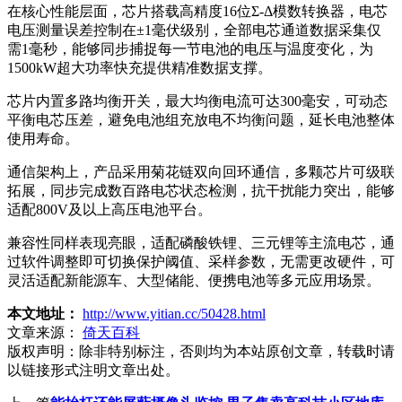
在核心性能层面，芯片搭载高精度16位Σ-Δ模数转换器，电芯
电压测量误差控制在±1毫伏级别，全部电芯通道数据采集仅
需1毫秒，能够同步捕捉每一节电池的电压与温度变化，为
1500kW超大功率快充提供精准数据支撑。
芯片内置多路均衡开关，最大均衡电流可达300毫安，可动态
平衡电芯压差，避免电池组充放电不均衡问题，延长电池整体
使用寿命。
通信架构上，产品采用菊花链双向回环通信，多颗芯片可级联
拓展，同步完成数百路电芯状态检测，抗干扰能力突出，能够
适配800V及以上高压电池平台。
兼容性同样表现亮眼，适配磷酸铁锂、三元锂等主流电芯，通
过软件调整即可切换保护阈值、采样参数，无需更改硬件，可
灵活适配新能源车、大型储能、便携电池等多元应用场景。
本文地址：
http://www.yitian.cc/50428.html
文章来源：
倚天百科
版权声明：
除非特别标注，否则均为本站原创文章，转载时请
以链接形式注明文章出处。