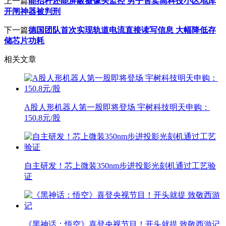
上一篇
能抬杆还能屏蔽摄像头监控 男子售卖高科技小区地库
开闸神器被判刑
下一篇
德国团队首次实现轨道电流直接读写信息 大幅降低存
储芯片功耗
相关文章
A股人形机器人第一股即将登场 宇树科技明天申购：
150.8元/股
自主研发！芯上微装350nm步进投影光刻机通过工艺验
证
《黑神话：悟空》喜登央视节目！开头就提 致敬西游记