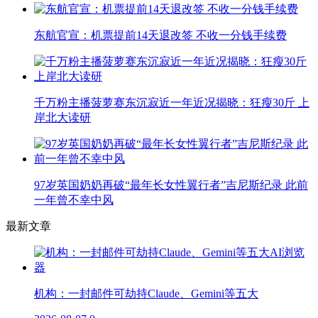
东航官宣：机票提前14天退改签 不收一分钱手续费
千万粉主播菠萝赛东沉寂近一年近况揭晓：狂瘦30斤 上
岸北大读研
97岁英国奶奶再破“最年长女性翼行者”吉尼斯纪录 此前
一年曾不幸中风
最新文章
机构：一封邮件可劫持Claude、Gemini等五大