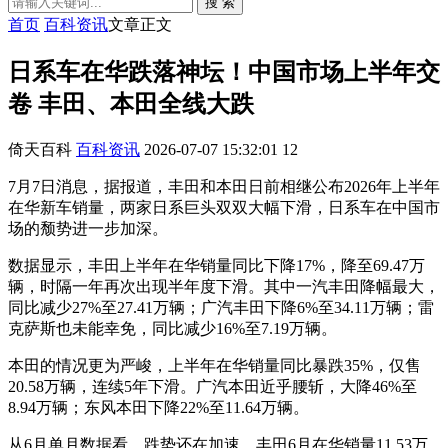
搜 索
首页
百科资讯
文章正文
日系车在华跌落神坛！中国市场上半年交
卷 丰田、本田全线大跌
倚天百科
百科资讯
2026-07-07 15:32:01
12
7月7日消息，据报道，丰田和本田日前相继公布2026年上半年
在华新车销量，两家日系巨头双双大幅下滑，日系车在中国市
场的颓势进一步加深。
数据显示，丰田上半年在华销量同比下降17%，降至69.47万
辆，时隔一年再次出现半年度下滑。其中一汽丰田降幅最大，
同比减少27%至27.41万辆；广汽丰田下降6%至34.11万辆；雷
克萨斯也未能幸免，同比减少16%至7.19万辆。
本田的情况更为严峻，上半年在华销量同比暴跌35%，仅售
20.58万辆，连续5年下滑。广汽本田近乎腰斩，大降46%至
8.94万辆；东风本田下降22%至11.64万辆。
从6月单月数据看，跌势还在加速。丰田6月在华销量11.53万