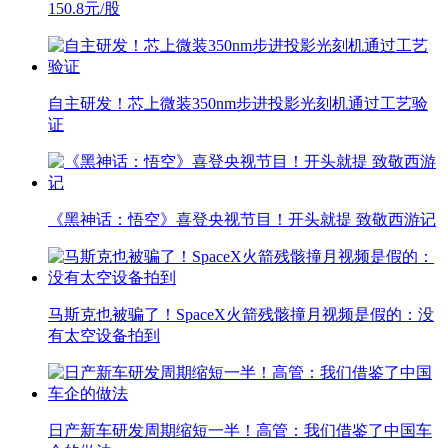
150.8元/股
自主研发！芯上微装350nm步进投影光刻机通过工艺验
证
《黑神话：悟空》喜登央视节目！开头就提 致敬西游记
马斯克也被骗了！SpaceX火箭残骸撞月视频是假的：没
有太空设备拍到
日产新车研发周期缩短一半！高管：我们借鉴了中国车