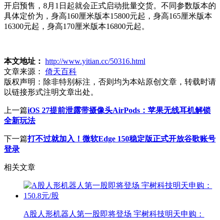
开启预售，8月1日起就会正式启动批量交货。不同参数版本的
具体定价为，身高160厘米版本15800元起，身高165厘米版本
16300元起，身高170厘米版本16800元起。
本文地址：
http://www.yitian.cc/50316.html
文章来源：
倚天百科
版权声明：
除非特别标注，否则均为本站原创文章，转载时请
以链接形式注明文章出处。
上一篇
iOS 27提前泄露带摄像头AirPods：苹果无线耳机解锁
全新玩法
下一篇
打不过就加入！微软Edge 150稳定版正式开放谷歌账号
登录
相关文章
A股人形机器人第一股即将登场 宇树科技明天申购：