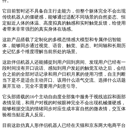
件。
它目前暂时还不具备自主行走能力，但整个躯体完全不会出现
传统机器人的僵硬感，能够通过适配不同场景的自然姿态、恒
定贴近人体的体温、高度拟真的触感和实时触觉反馈，给使用
者带来非常强烈的真实身体在场感。
这款产品搭载了定制化的多模态情感大模型和专属伴侣智能
体，能够同步通过视觉、语音、触觉、姿态、时间轴和长期历
史记忆多个维度理解当前所处的场景。
这款伴侣机器人还能捕捉到用户回到房间、发现用户已经有一
段时间没有开口说话、感知到用户发起的触觉互动之后，会结
合之前的全部对话记录和用户日积月累的使用习惯，自主判断
当下是不是适合主动开口、该用什么语气交流、选择什么话题
展开互动，完全不需要用户刻意引导。
它头部搭载的16个主动自由度全部集中服务于视线追踪和面部
表情呈现，和用户对视的时候眼神完全不会出现机械僵硬感，
能够根据交流的情绪同步对应生成丰富自然的微表情，交互体
验相当贴近真人反应。
目前这款仿真人形伴侣机器人已经在天猫和京东两大电商平台