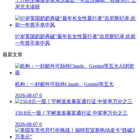
千万粉主播菠萝赛东沉寂近一年近况揭晓：狂瘦30斤 上
岸北大读研
97岁英国奶奶再破“最年长女性翼行者”吉尼斯纪录 此前
一年曾不幸中风
最新文章
机构：一封邮件可劫持Claude、Gemini等五大
2026-08-07
0
150.8元一股！宇树派发暴富通行证 中签率万分之三
2026-08-07
0