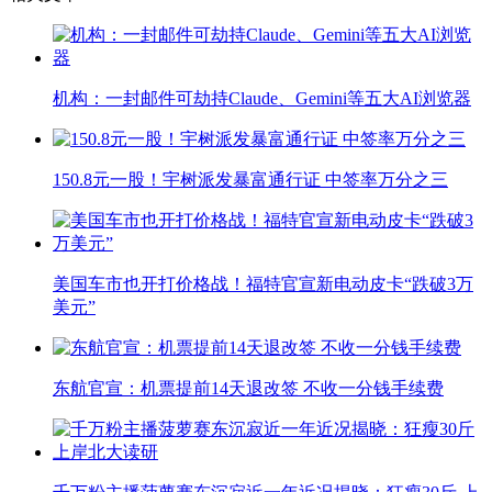
机构：一封邮件可劫持Claude、Gemini等五大AI浏览器
150.8元一股！宇树派发暴富通行证 中签率万分之三
美国车市也开打价格战！福特官宣新电动皮卡“跌破3万
美元”
东航官宣：机票提前14天退改签 不收一分钱手续费