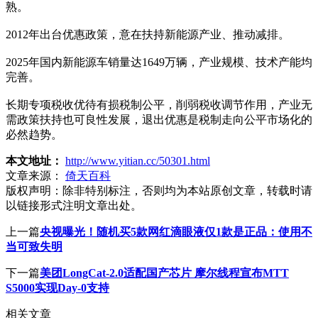
熟。
2012年出台优惠政策，意在扶持新能源产业、推动减排。
2025年国内新能源车销量达1649万辆，产业规模、技术产能均
完善。
长期专项税收优待有损税制公平，削弱税收调节作用，产业无
需政策扶持也可良性发展，退出优惠是税制走向公平市场化的
必然趋势。
本文地址：
http://www.yitian.cc/50301.html
文章来源：
倚天百科
版权声明：
除非特别标注，否则均为本站原创文章，转载时请
以链接形式注明文章出处。
上一篇
央视曝光！随机买5款网红滴眼液仅1款是正品：使用不
当可致失明
下一篇
美团LongCat-2.0适配国产芯片 摩尔线程宣布MTT
S5000实现Day-0支持
相关文章