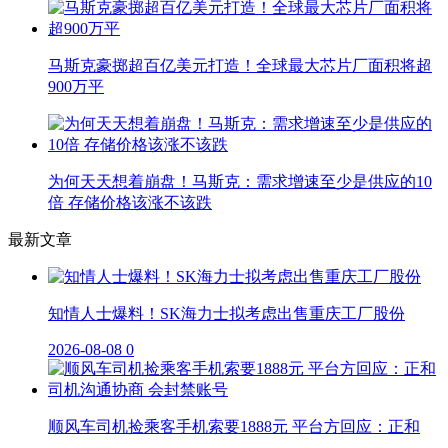
马斯克豪掷超百亿美元打造！全球最大芯片厂面积将超
900万平
为何天天想着崩盘！马斯克：需求增速至少是供应的10
倍 存储价格该涨不该跌
最新文章
知情人士爆料！SK海力士拟考虑出售重庆工厂股份
2026-08-08
0
顺风车司机捡乘客手机索要1888元 平台方回应：正和