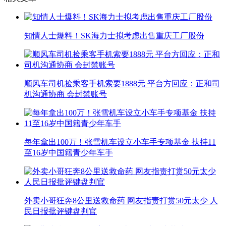
知情人士爆料！SK海力士拟考虑出售重庆工厂股份
顺风车司机捡乘客手机索要1888元 平台方回应：正和司
机沟通协商 会封禁账号
每年拿出100万！张雪机车设立小车手专项基金 扶持11
至16岁中国籍青少年车手
外卖小哥狂奔8公里送救命药 网友指责打赏50元太少 人
民日报批评键盘判官