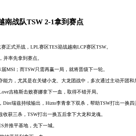
越南战队TSW 2-1拿到赛点
赛正式开战，LPL赛区TES迎战越南LCP赛区TSW。
S，并率先拿到赛点。
届MSI；而TSW只需再赢一局，就将晋级下一轮。
争夺能力，尤其是在关键小龙、大龙团战中，多次通过主动开团和
eyLove吉格斯击败赛娜拿下一血，取得不错开局。
Dire瑞兹持续输出，Hizto李青拿下双杀，帮助TSW打出一换
e瑞兹收获三杀，TSW打出一换五后拿下大龙和龙魂。
TES并推平基地，先下一城。