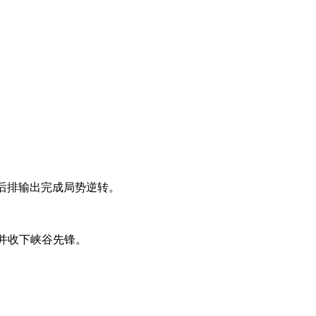
后排输出完成局势逆转。
四并收下峡谷先锋。