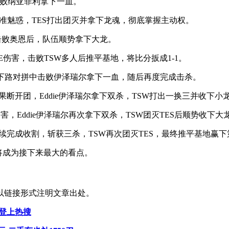
狸击败纳亚菲利拿下一血。
续精准魅惑，TES打出团灭并拿下龙魂，彻底掌握主动权。
芸阿娜击败奥恩后，队伍顺势拿下大龙。
AOE伤害，击败TSW多人后推平基地，将比分扳成1-1。
艾希在下路对拼中击败伊泽瑞尔拿下一血，随后再度完成击杀。
信果断开团，Eddie伊泽瑞尔拿下双杀，TSW打出一换三并收下小
害，Eddie伊泽瑞尔再次拿下双杀，TSW团灭TES后顺势收下大
继续完成收割，斩获三杀，TSW再次团灭TES，最终推平基地赢
将成为接下来最大的看点。
以链接形式注明文章出处。
”登上热搜