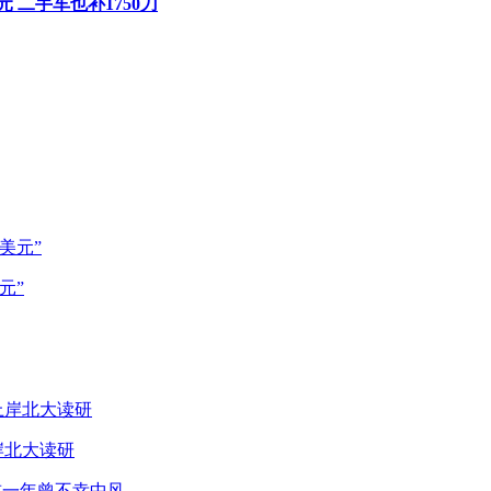
 二手车也补1750刀
元”
岸北大读研