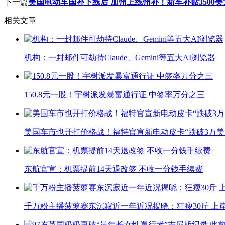
下一篇
美国电动车国补下线后 加州上线州补！新车补贴3500美元
相关文章
机构：一封邮件可劫持Claude、Gemini等五大AI浏览器
150.8元一股！宇树派发暴富通行证 中签率万分之三
美国车市也开打价格战！福特官宣新电动皮卡“跌破3万美
东航官宣：机票提前14天退改签 不收一分钱手续费
千万粉主播菠萝赛东沉寂近一年近况揭晓：狂瘦30斤 上