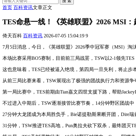
搜 索
首页
百科资讯
文章正文
TES命悬一线！《英雄联盟》2026 MSI：
倚天百科
百科资讯
2026-07-05 15:04:19
9
7月5日消息，今日，《英雄联盟》2026季中冠军赛（MSI）淘汰
本场比赛采用BO5赛制，目前前三局战罢，TSW以2-1领先TE
这也意味着，TES已经被逼入绝境，第四局一旦失利，将止步本
从前三局比赛来看，TSW展现出了极强的团战执行力和资源
第一局比赛中，TES前期由Tian嘉文四世支援下路，帮助Jack
不过进入中期后，TSW逐渐接管比赛节奏，14分钟野区团战中，
27分钟大龙团成为本局胜负手，Bie诺提勒斯果断开团，Dir
31分钟，TSW推进TES高地，Pun奥拉夫砍下双杀，最终团灭