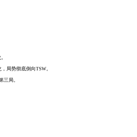
龙。
龙，局势彻底倒向TSW。
下第三局。