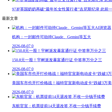
97岁英国奶奶再破“最年长女性翼行者”吉尼斯纪录 此前
最新文章
机构：一封邮件可劫持Claude、Gemini等五大
2026-08-07
0
150.8元一股！宇树派发暴富通行证 中签率万分之三
2026-08-07
0
美国车市也开打价格战！福特官宣新电动皮卡“跌破3万美
2026-08-07
0
东航官宣：机票提前14天退改签 不收一分钱手续费