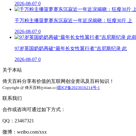
2026-08-07
0
千万粉主播菠萝赛东沉寂近一年近况揭晓：狂瘦30斤 上
2026-08-07
0
97岁英国奶奶再破“最年长女性翼行者”吉尼斯纪录 此
2026-08-07
0
关于本站
倚天百科分享有价值的互联网创业资讯及百科知识！
Copyright @ 倚天百科(yitian.cc)
晋ICP备2023016214号-1
联系我们
合作或咨询可通过如下方式：
QQ：23467321
微博：weibo.com/xxx