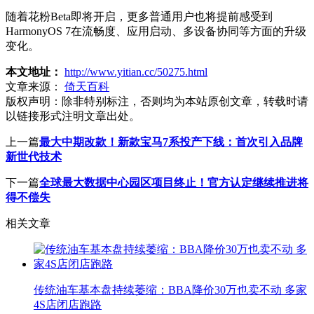
随着花粉Beta即将开启，更多普通用户也将提前感受到
HarmonyOS 7在流畅度、应用启动、多设备协同等方面的升级
变化。
本文地址：
http://www.yitian.cc/50275.html
文章来源：
倚天百科
版权声明：
除非特别标注，否则均为本站原创文章，转载时请
以链接形式注明文章出处。
上一篇
最大中期改款！新款宝马7系投产下线：首次引入品牌
新世代技术
下一篇
全球最大数据中心园区项目终止！官方认定继续推进将
得不偿失
相关文章
传统油车基本盘持续萎缩：BBA降价30万也卖不动 多家
4S店闭店跑路