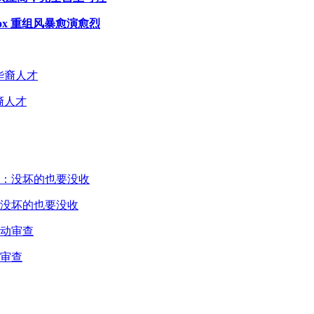
ox 重组风暴愈演愈烈
裔人才
没坏的也要没收
审查