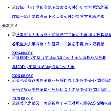
虚惊一场！网传高德下线武汉实时公交 官方紧急辟谣
最新文章
谷歌重大人事调整：印度裔CEO神话不再 搞AI还得是
2026-08-06
0
昇腾0Day支持百灵Ling-3.0-flash！全
2026-08-06
0
美光英睿达关停消费业务后翻脸！终身质保变强制退款：
2026-08-06
0