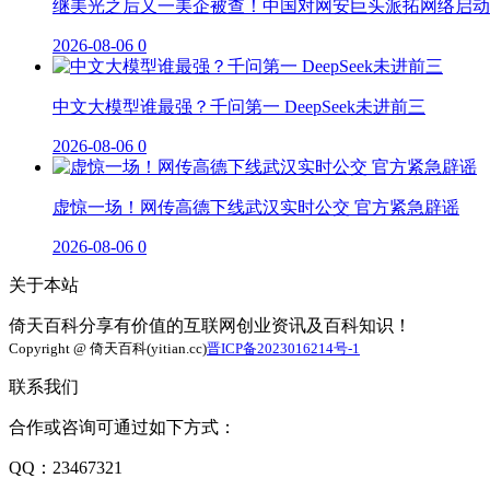
继美光之后又一美企被查！中国对网安巨头派拓网络启动
2026-08-06
0
中文大模型谁最强？千问第一 DeepSeek未进前三
2026-08-06
0
虚惊一场！网传高德下线武汉实时公交 官方紧急辟谣
2026-08-06
0
关于本站
倚天百科分享有价值的互联网创业资讯及百科知识！
Copyright @ 倚天百科(yitian.cc)
晋ICP备2023016214号-1
联系我们
合作或咨询可通过如下方式：
QQ：23467321