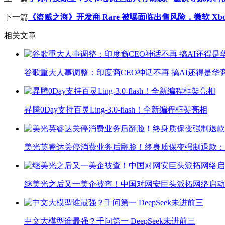
下一篇
《盗贼之海》开发商 Rare 被曝面临出售风险，微软 Xb
相关文章
谷歌重大人事调整：印度裔CEO神话不再 搞AI还得是华
昇腾0Day支持百灵Ling-3.0-flash！全新编程框架亮相
美光英睿达关停消费业务后翻脸！终身质保变强制退款：
继美光之后又一美企被查！中国对网安巨头派拓网络启动
中文大模型谁最强？千问第一 DeepSeek未进前三