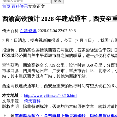
搜 索
首页
百科资讯
文章正文
西渝高铁预计 2028 年建成通车，西安至重庆
倚天百科
百科资讯
2026-07-04 22:07:59
8
7 月 4 日消息，据央视新闻报道，今天（7 月 4 日），我
报道称，西渝高铁连接陕西西安与重庆，石家梁隧道位于四川宣汉
区双城经济圈与关中平原城市群之间的联系，进一步便利沿线
查询获悉，西渝高铁全长 739 公里，设计时速 350 公
市城口县，四川省达州市、广安市，重庆市合川区、北碚区，引
站，其中重庆西为既有车站，其他为新建车站。
西渝高铁建成通车后，西安至重庆的出行时间有望从现在的 6 小时
本文地址：
http://www.yitian.cc/50216.html
文章来源：
倚天百科
版权声明：
除非特别标注，否则均为本站原创文章，转载时请
上一篇
宇树科技陈立：关节电机上游只有铜线、磁铁等原材料