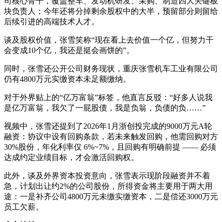
司核心骨干，覆盖整车、发动机研发、采购、制造四大关键板
块负责人；今年还将分掉剩余股权中的大半，预留部分则留给
后续引进的高端技术人才。
谈及股权价值，张雪笑称“现在看上去价值一个亿，但努力干
会变成10个亿，我还是挺会画饼的”。
同时，张雪还公开公司财务现状，重庆张雪机车工业有限公司
仍有4800万元实缴资本未足额缴纳。
对于外界贴上的“亿万富翁”标签，他直言反驳：“好多人说我
是亿万富翁，我欠了一屁股债，我是负翁，负债的负……”
视频中，张雪还提到了2026年1月浙创投完成的9000万元A轮
融资：协议中设有回购条款，若未来触发回购，他需回购对方
30%股份，年化利率仅 6%~7%，且回购有明确前提 —— 必须
达成约定业绩目标，才会激活回购权。
此外，谈及外界资本投资意向，张雪表示现阶段融资并不着
急，计划出让约2%的公司股份，所得资金将主要用于两大用
途：一是补齐公司4800万元未缴实缴资本，二是偿还3000万元
员工欠薪。