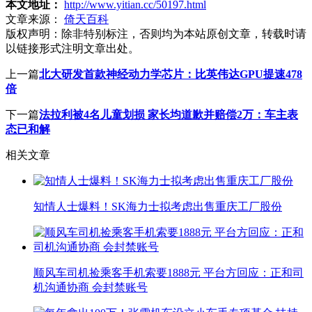
本文地址：
http://www.yitian.cc/50197.html
文章来源：
倚天百科
版权声明：
除非特别标注，否则均为本站原创文章，转载时请
以链接形式注明文章出处。
上一篇
北大研发首款神经动力学芯片：比英伟达GPU提速478
倍
下一篇
法拉利被4名儿童划损 家长均道歉并赔偿2万：车主表
态已和解
相关文章
知情人士爆料！SK海力士拟考虑出售重庆工厂股份
顺风车司机捡乘客手机索要1888元 平台方回应：正和司
机沟通协商 会封禁账号