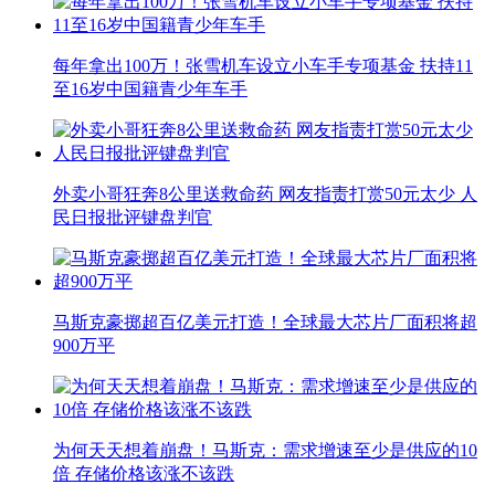
每年拿出100万！张雪机车设立小车手专项基金 扶持11
至16岁中国籍青少年车手
外卖小哥狂奔8公里送救命药 网友指责打赏50元太少 人
民日报批评键盘判官
马斯克豪掷超百亿美元打造！全球最大芯片厂面积将超
900万平
为何天天想着崩盘！马斯克：需求增速至少是供应的10
倍 存储价格该涨不该跌