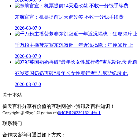
东航官宣：机票提前14天退改签 不收一分钱手续费
2026-08-07
0
千万粉主播菠萝赛东沉寂近一年近况揭晓：狂瘦30斤 上
2026-08-07
0
97岁英国奶奶再破“最年长女性翼行者”吉尼斯纪录 此
2026-08-07
0
关于本站
倚天百科分享有价值的互联网创业资讯及百科知识！
Copyright @ 倚天百科(yitian.cc)
晋ICP备2023016214号-1
联系我们
合作或咨询可通过如下方式：