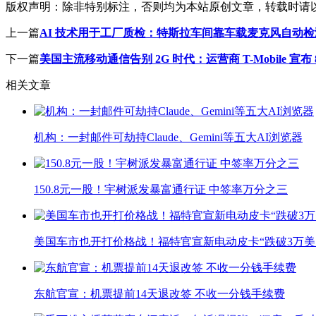
版权声明：
除非特别标注，否则均为本站原创文章，转载时请
上一篇
AI 技术用于工厂质检：特斯拉车间靠车载麦克风自动
下一篇
美国主流移动通信告别 2G 时代：运营商 T-Mobile 宣布 8
相关文章
机构：一封邮件可劫持Claude、Gemini等五大AI浏览器
150.8元一股！宇树派发暴富通行证 中签率万分之三
美国车市也开打价格战！福特官宣新电动皮卡“跌破3万美
东航官宣：机票提前14天退改签 不收一分钱手续费