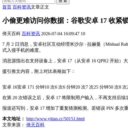
搜 索
首页
百科资讯
文章正文
小偷更难访问你数据：谷歌安卓 17 收紧锁屏 
倚天百科
百科资讯
2026-07-04 16:09:47
10
7 月 2 日消息，安卓社区互动经理米沙尔 · 拉赫曼（Mishaal
式入侵手机的难度。
消息源指出在支持设备上，安卓 17（从安卓 16 QPR2 
援引推文内容，附上对比表格如下：
安卓 16安卓 171 分钟10 次6 次6 分钟20 次7 次25 分钟50 次8 次2
在第 20 次错误之后，安卓 17 将限制用户输入，不再支持后
报道还写到，安卓 17 增加了重复猜测检测。若错误 PIN
本文地址：
http://www.yitian.cc/50151.html
文章来源：
倚天百科