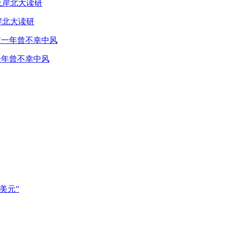
岸北大读研
一年曾不幸中风