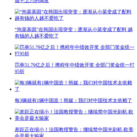
成千上万的病友
“泡菜基因”在韩国出现突变：逐渐从小菜变成了配料 越
有钱的人越不爱吃了
罚单51.79亿之后！携程年中绩效开奖 全部门奖金统一打
95折
每3辆就有1辆中国造！韩媒：我们对中国技术太依赖了
差距正在缩小！法国教授警告：继续禁中国光刻机 欧美
会是最大输家