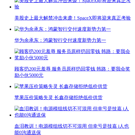
美股史上最大解禁冲击来袭！SpaceX即将迎来真正考验
华为余承东：鸿蒙智行交付速度新势力第一
顾客扔200元羞辱 服务员原样扔回零钱 韩路：要我会奖
励小伙5000元
苹果压价策略失灵 长鑫存储拒绝低价供货
血泪教训！电源模组线切不可混用 但幸亏是技嘉 i人也
能0沟通送保