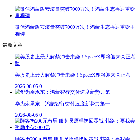
微信鸿蒙版安装量突破7000万次！鸿蒙生态再迎重磅里
程碑
最新文章
美股史上最大解禁冲击来袭！SpaceX即将迎来真正考
2026-08-05
0
华为余承东：鸿蒙智行交付速度新势力第一
2026-08-05
0
顾客扔200元羞辱 服务员原样扔回零钱 韩路：要我会