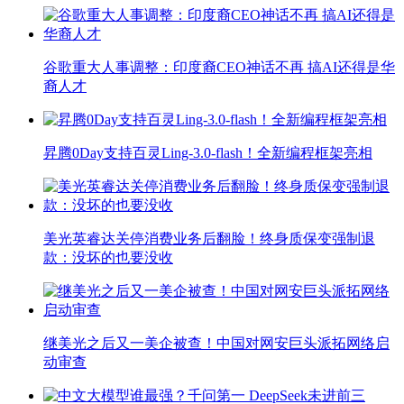
谷歌重大人事调整：印度裔CEO神话不再 搞AI还得是华
裔人才
昇腾0Day支持百灵Ling-3.0-flash！全新编程框架亮相
美光英睿达关停消费业务后翻脸！终身质保变强制退
款：没坏的也要没收
继美光之后又一美企被查！中国对网安巨头派拓网络启
动审查