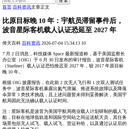
搜 索
首页
百科资讯
文章正文
比原目标晚 10 年：宇航员滞留事件后，
波音星际客机载人认证恐延至 2027 年
倚天百科
百科资讯
2026-07-04 15:34:13
10
7 月 2 日消息，科技媒体 Space 最新报道称，基于美国监察长
办公室（OIG）于 6 月 30 日发布的审计报告，波音星际客机
（Starliner）载人认证恐怕推迟至 2027 年，较 2017 年原目标
晚 10 年。
根据 OIG 披露报告，在此前 2 次无人飞行和 1 次双人测试任
务中，波音星际客机暴露出氦气泄漏、推进系统故障以及降落
伞异常 3 类技术挑战，且上述问题暂未得到妥善解决，美国宇
航局因此无法确认载人认证时间。
注：星际客机是波音为美国宇航局商业载人计划研制的载人飞
船，目标在地球低轨道和国际空间站之间运送航天员，其任务
场景包括无人试飞、载人试飞、货运补给，以及通过认证后的