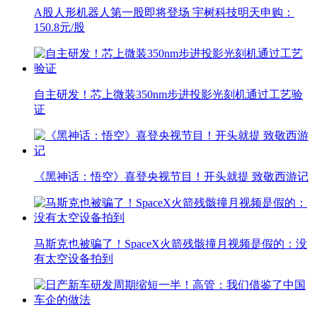
A股人形机器人第一股即将登场 宇树科技明天申购：
150.8元/股
自主研发！芯上微装350nm步进投影光刻机通过工艺验
证
《黑神话：悟空》喜登央视节目！开头就提 致敬西游记
马斯克也被骗了！SpaceX火箭残骸撞月视频是假的：没
有太空设备拍到