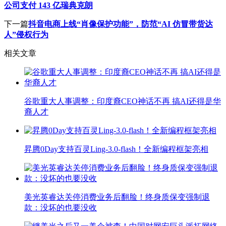
公司支付 143 亿瑞典克朗
下一篇
抖音电商上线“肖像保护功能”，防范“AI 仿冒带货达
人”侵权行为
相关文章
谷歌重大人事调整：印度裔CEO神话不再 搞AI还得是华
裔人才
昇腾0Day支持百灵Ling-3.0-flash！全新编程框架亮相
美光英睿达关停消费业务后翻脸！终身质保变强制退
款：没坏的也要没收