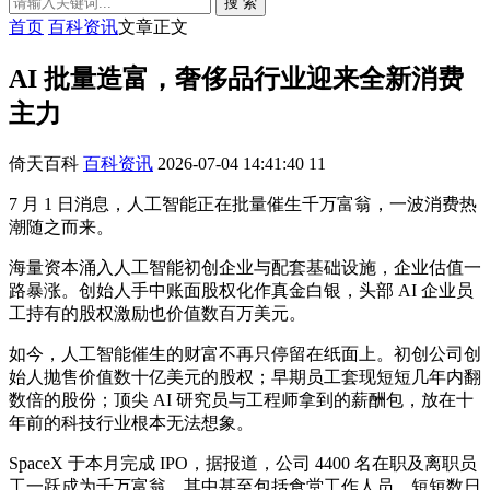
搜 索
首页
百科资讯
文章正文
AI 批量造富，奢侈品行业迎来全新消费
主力
倚天百科
百科资讯
2026-07-04 14:41:40
11
7 月 1 日消息，人工智能正在批量催生千万富翁，一波消费热
潮随之而来。
海量资本涌入人工智能初创企业与配套基础设施，企业估值一
路暴涨。创始人手中账面股权化作真金白银，头部 AI 企业员
工持有的股权激励也价值数百万美元。
如今，人工智能催生的财富不再只停留在纸面上。初创公司创
始人抛售价值数十亿美元的股权；早期员工套现短短几年内翻
数倍的股份；顶尖 AI 研究员与工程师拿到的薪酬包，放在十
年前的科技行业根本无法想象。
SpaceX 于本月完成 IPO，据报道，公司 4400 名在职及离职员
工一跃成为千万富翁，其中甚至包括食堂工作人员。短短数日