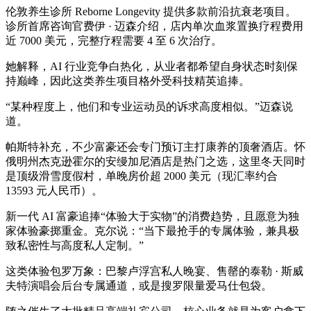
伦敦养生诊所 Reborne Longevity 提供多款前沿抗衰老项目。
诊所首席咨询官费伊 · 迈森介绍，店内单次血浆置换疗程费用
近 7000 美元，完整疗程需要 4 至 6 次治疗。
她解释，AI 行业竞争白热化，从业者都希望自身状态时刻保
持巅峰，因此这类养生项目格外受科技精英追捧。
“某种程度上，他们和专业运动员的诉求高度相似。”迈森说
道。
帕斯特补充，不少富豪还会专门预订主打康养的顶奢酒店。怀
俄明州杰克逊霍尔的安缦加尼酒店是热门之选，这里冬天同时
是顶级滑雪度假村，单晚房价超 2000 美元（现汇率约合
13593 元人民币）。
新一代 AI 富豪追捧“体验大于实物”的消费趋势，且愿意为独
家体验豪掷重金。克尔说：“当下最抢手的专属体验，兼具极
致私密性与高度私人定制。”
这类体验包罗万象：巴黎卢浮宫私人晚宴、售罄的泰勒 · 斯威
夫特演唱会后台专属通道，或是搜罗限量爱马仕包袋。