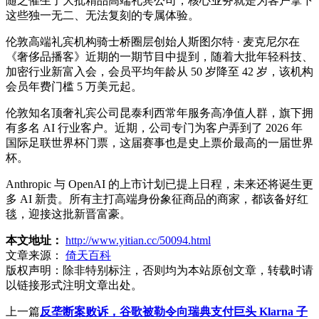
随之催生了大批精品高端礼宾公司，核心业务就是为客户拿下
这些独一无二、无法复刻的专属体验。
伦敦高端礼宾机构骑士桥圈层创始人斯图尔特 · 麦克尼尔在
《奢侈品播客》近期的一期节目中提到，随着大批年轻科技、
加密行业新富入会，会员平均年龄从 50 岁降至 42 岁，该机构
会员年费门槛 5 万美元起。
伦敦知名顶奢礼宾公司昆泰利西常年服务高净值人群，旗下拥
有多名 AI 行业客户。近期，公司专门为客户弄到了 2026 年
国际足联世界杯门票，这届赛事也是史上票价最高的一届世界
杯。
Anthropic 与 OpenAI 的上市计划已提上日程，未来还将诞生更
多 AI 新贵。所有主打高端身份象征商品的商家，都该备好红
毯，迎接这批新晋富豪。
本文地址：
http://www.yitian.cc/50094.html
文章来源：
倚天百科
版权声明：
除非特别标注，否则均为本站原创文章，转载时请
以链接形式注明文章出处。
上一篇
反垄断案败诉，谷歌被勒令向瑞典支付巨头 Klarna 子