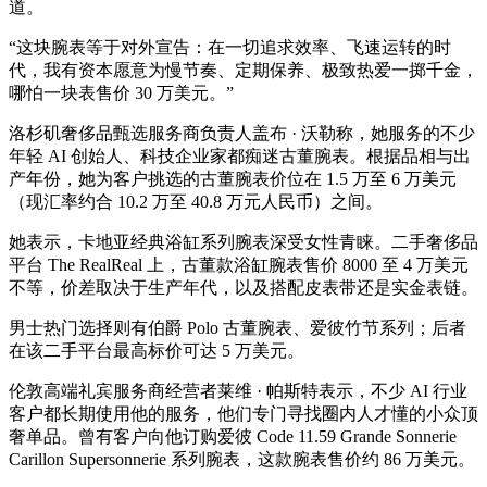
道。
“这块腕表等于对外宣告：在一切追求效率、飞速运转的时
代，我有资本愿意为慢节奏、定期保养、极致热爱一掷千金，
哪怕一块表售价 30 万美元。”
洛杉矶奢侈品甄选服务商负责人盖布 · 沃勒称，她服务的不少
年轻 AI 创始人、科技企业家都痴迷古董腕表。根据品相与出
产年份，她为客户挑选的古董腕表价位在 1.5 万至 6 万美元
（现汇率约合 10.2 万至 40.8 万元人民币）之间。
她表示，卡地亚经典浴缸系列腕表深受女性青睐。二手奢侈品
平台 The RealReal 上，古董款浴缸腕表售价 8000 至 4 万美元
不等，价差取决于生产年代，以及搭配皮表带还是实金表链。
男士热门选择则有伯爵 Polo 古董腕表、爱彼竹节系列；后者
在该二手平台最高标价可达 5 万美元。
伦敦高端礼宾服务商经营者莱维 · 帕斯特表示，不少 AI 行业
客户都长期使用他的服务，他们专门寻找圈内人才懂的小众顶
奢单品。曾有客户向他订购爱彼 Code 11.59 Grande Sonnerie
Carillon Supersonnerie 系列腕表，这款腕表售价约 86 万美元。