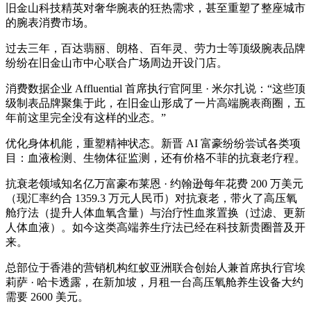
旧金山科技精英对奢华腕表的狂热需求，甚至重塑了整座城市
的腕表消费市场。
过去三年，百达翡丽、朗格、百年灵、劳力士等顶级腕表品牌
纷纷在旧金山市中心联合广场周边开设门店。
消费数据企业 Affluential 首席执行官阿里 · 米尔扎说：“这些顶
级制表品牌聚集于此，在旧金山形成了一片高端腕表商圈，五
年前这里完全没有这样的业态。”
优化身体机能，重塑精神状态。新晋 AI 富豪纷纷尝试各类项
目：血液检测、生物体征监测，还有价格不菲的抗衰老疗程。
抗衰老领域知名亿万富豪布莱恩 · 约翰逊每年花费 200 万美元
（现汇率约合 1359.3 万元人民币）对抗衰老，带火了高压氧
舱疗法（提升人体血氧含量）与治疗性血浆置换（过滤、更新
人体血液）。如今这类高端养生疗法已经在科技新贵圈普及开
来。
总部位于香港的营销机构红蚁亚洲联合创始人兼首席执行官埃
莉萨 · 哈卡透露，在新加坡，月租一台高压氧舱养生设备大约
需要 2600 美元。