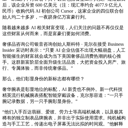
后，该企业斥资 600 亿美元（注：现汇率约合 4077.9 亿元人
民币）收购代码 AI 初创公司 Cursor，这家企业的四位联合创
始人均二十多岁，一夜跻身亿万富豪行列。
随着越来越多 AI 相关财富变现，人们关注的问题不再仅仅是
这些财富从何而来，而是富豪们要如何消费。
奢侈品咨询公司银音咨询创始人斯科特 · 克尔在接受 Business
Insider 采访时表示：“只要 AI 企业估值不出现大幅崩盘，人工
智能催生的财富就会成为当下美国奢侈品消费热潮的核心推
手。这群新富阶层全面升级生活品质，大把资金投入房产、旅
行、专属体验，而非传统奢侈品。”
那么，他们彰显身份的新标志都有哪些？
奢华腕表是彰显地位的标配，AI 新贵也不例外。新一代科技
精英流行机械腕表搭配智能穿戴设备，克尔形容道：“一只手
腕记录数据，另一只手腕彰显身份。”
“他们入手百达翡丽、爱彼、劳力士等高端机械表，以及极其
稀有的独立制表品牌腕表，并非出于实际使用需求。纯机械构
造与手工工艺，传递出电子屏幕无法比拟的时间观。”他解释