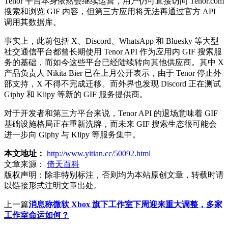
Tenor 平台本身依然会继续运营，用户仍可直接访问 Tenor.com
搜索和浏览 GIF 内容，但第三方应用将无法再通过官方 API
调用其数据库。
事实上，此前包括 X、Discord、WhatsApp 和 Bluesky 等大型
社交通信平台都曾长期使用 Tenor API 作为应用内 GIF 搜索服
务的基础，而如今这些平台已经陆续转向其他供应商。其中 X
产品负责人 Nikita Bier 已在上月公开表示，由于 Tenor 停止外
部支持，X 不得不完成迁移。而外界也发现 Discord 正在测试
Giphy 和 Klipy 等新的 GIF 服务提供商。
对于开发者和第三方平台来说，Tenor API 的退场意味着 GIF
基础设施格局正在重新洗牌，而未来 GIF 搜索生态很可能会
进一步向 Giphy 与 Klipy 等服务集中。
本文地址：
http://www.yitian.cc/50092.html
文章来源：
倚天百科
版权声明：
除非特别标注，否则均为本站原创文章，转载时请
以链接形式注明文章出处。
上一篇
消息称微软 Xbox 旗下工作室下周迎来重大调整，多家
工作室命运如何？