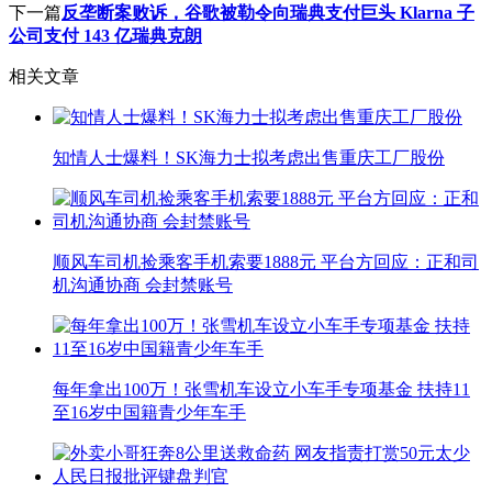
下一篇
反垄断案败诉，谷歌被勒令向瑞典支付巨头 Klarna 子
公司支付 143 亿瑞典克朗
相关文章
知情人士爆料！SK海力士拟考虑出售重庆工厂股份
顺风车司机捡乘客手机索要1888元 平台方回应：正和司
机沟通协商 会封禁账号
每年拿出100万！张雪机车设立小车手专项基金 扶持11
至16岁中国籍青少年车手