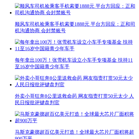
顺风车司机捡乘客手机索要1888元 平台方回应：正和司
机沟通协商 会封禁账号
每年拿出100万！张雪机车设立小车手专项基金 扶持11
至16岁中国籍青少年车手
外卖小哥狂奔8公里送救命药 网友指责打赏50元太少 人
民日报批评键盘判官
马斯克豪掷超百亿美元打造！全球最大芯片厂面积将超
900万平