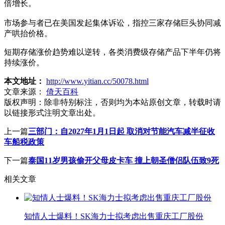
倍增长。
市场参与者已在美国发起集体诉讼，指控三家存储巨头协同减
产哄抬价格。
短期存储涨价趋势难以逆转，各类消费级存储产品下半年仍将
持续涨价。
本文地址：
http://www.yitian.cc/50078.html
文章来源：
倚天百科
版权声明：
除非特别标注，否则均为本站原创文章，转载时请
以链接形式注明文章出处。
上一篇
三部门：自2027年1月1日起 取消对节能汽车减半征收
车船税政策
下一篇
泰国11岁男孩偷开父母皮卡车 撞上朝圣僧侣队伍致9死
相关文章
知情人士爆料！SK海力士拟考虑出售重庆工厂股份