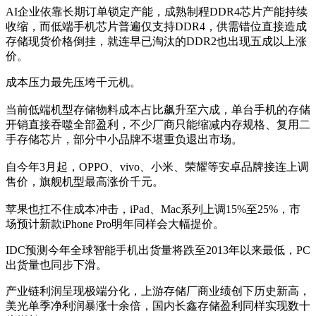
AI企业依靠长期订单锁定产能，成熟制程DDR4芯片产能持续
收缩，而低端手机芯片普遍仅支持DDR4，供需错位直接造成
存储现货价格倒挂，就连早已淘汰的DDR2也出现五成以上涨
价。
成本压力最先压垮千元机。
当前低端机型存储物料成本占比飙升至六成，单台手机的存储
开销直接吞噬全部盈利，不少厂商只能缩减内存规格、复用二
手存储芯片，部分中小品牌不堪重负退出市场。
自今年3月起，OPPO、vivo、小米、荣耀等安卓品牌接连上调
售价，旗舰机型最高涨价千元。
苹果也扛不住成本冲击，iPad、Mac系列上调15%至25%，市
场预计新款iPhone Pro明年同样会大幅提价。
IDC预测今年全球智能手机出货量将跌至2013年以来最低，PC
出货量也同步下滑。
产业链利润呈现极端分化，上游存储厂商业绩创下历史新高，
美光单季净利润暴涨十余倍，国内长鑫存储盈利同样实现数十