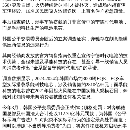
350+突发自燃，火势持续近8小时才被扑灭，造成场内超百辆
车辆烧毁、16名居民因吸入浓烟送医，上百名住户紧急疏散。
事后核查确认，涉事车辆搭载的并非宣传中的宁德时代电池，
而是孚能科技生产的电池电芯。
韩国公平交易委员会随后的立案调查证实，奔驰存在刻意隐瞒
供应商信息的违规行为：
其向经销商发放的官方销售指南仅重点宣传宁德时代电池的技
术优势，全程未提及孚能科技的存在，甚至引导一线销售人员
向消费者作出 “全系配备宁德时代电池” 的承诺。
调查数据显示，2023-2024年韩国市场约3000辆EQE、EQS车
型实际搭载孚能科技电芯，涉及销售额约2810亿韩元；而孚能
科技的电芯曾在2021年因起火风险在中国实施大规模召回，奔
驰对此知情却未向消费者披露任何相关信息。
今年3月，韩国公平交易委员会正式作出顶格处罚：对奔驰德
国总部及韩国法人合计处以112.39亿韩元罚款，为韩国《公平
标示与广告法》针对此类不实标示行为的法定最高处罚额度；
同时以涉嫌“不当诱导消费者”为由，将案件移送检方启动刑事