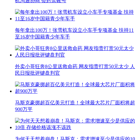
机沟通协商 会封禁账号
每年拿出100万！张雪机车设立小车手专项基金 扶持11
至16岁中国籍青少年车手
外卖小哥狂奔8公里送救命药 网友指责打赏50元太少 人
民日报批评键盘判官
马斯克豪掷超百亿美元打造！全球最大芯片厂面积将超
900万平
为何天天想着崩盘！马斯克：需求增速至少是供应的10