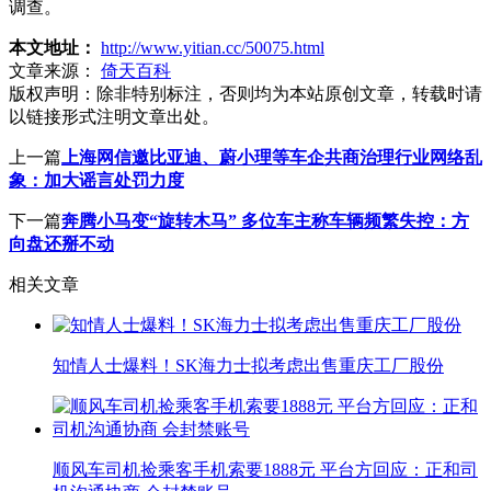
调查。
本文地址：
http://www.yitian.cc/50075.html
文章来源：
倚天百科
版权声明：
除非特别标注，否则均为本站原创文章，转载时请
以链接形式注明文章出处。
上一篇
上海网信邀比亚迪、蔚小理等车企共商治理行业网络乱
象：加大谣言处罚力度
下一篇
奔腾小马变“旋转木马” 多位车主称车辆频繁失控：方
向盘还掰不动
相关文章
知情人士爆料！SK海力士拟考虑出售重庆工厂股份
顺风车司机捡乘客手机索要1888元 平台方回应：正和司