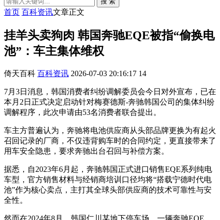
搜 索
首页
百科资讯
文章正文
挂羊头卖狗肉 韩国奔驰EQE被指“偷换电
池”：车主集体维权
倚天百科
百科资讯
2026-07-03 20:16:17
14
7月3日消息，韩国消费者纠纷调解委员会今日对外宣布，已在
本月2日正式决定启动针对梅赛德斯-奔驰韩国公司的集体纠纷
调解程序，此次申请由53名消费者联合提出。
车主方普遍认为，奔驰将电池供应商从头部品牌更换为有起火
召回记录的厂商，不仅违背购车时的合同约定，更直接带来了
用车安全隐患，要求奔驰出台召回与补偿方案。
据悉，自2023年6月起，奔驰韩国正式进口销售EQE系列纯电
车型，官方销售材料与经销商培训口径均将“搭载宁德时代电
池”作为核心卖点，主打其全球头部供应商的技术可靠性与安
全性。
然而在2024年8月，韩国仁川某地下停车场，一辆奔驰EQE