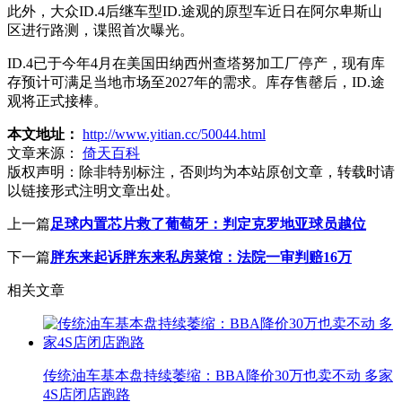
此外，大众ID.4后继车型ID.途观的原型车近日在阿尔卑斯山
区进行路测，谍照首次曝光。
ID.4已于今年4月在美国田纳西州查塔努加工厂停产，现有库
存预计可满足当地市场至2027年的需求。库存售罄后，ID.途
观将正式接棒。
本文地址：
http://www.yitian.cc/50044.html
文章来源：
倚天百科
版权声明：
除非特别标注，否则均为本站原创文章，转载时请
以链接形式注明文章出处。
上一篇
足球内置芯片救了葡萄牙：判定克罗地亚球员越位
下一篇
胖东来起诉胖东来私房菜馆：法院一审判赔16万
相关文章
传统油车基本盘持续萎缩：BBA降价30万也卖不动 多家
4S店闭店跑路