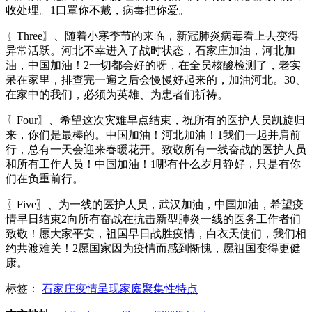
收处理。1口罩你不戴，病毒把你爱。
〖Three〗、随着小寒季节的来临，新冠肺炎病毒看上去变得
异常活跃。河北不幸进入了战时状态，石家庄加油，河北加
油，中国加油！2一切都会好的呀，在全员核酸检测了，老实
呆在家里，排查完一遍之后会慢慢好起来的，加油河北。30、
在家中的我们，必须为英雄、为患者们祈祷。
〖Four〗、希望这次灾难早点结束，祝所有的医护人员凯旋归
来，你们是最棒的。中国加油！河北加油！1我们一起并肩前
行，总有一天会迎来春暖花开。致敬所有一线奋战的医护人员
和所有工作人员！中国加油！1哪有什么岁月静好，只是有你
们在负重前行。
〖Five〗、为一线的医护人员，武汉加油，中国加油，希望疫
情早日结束2向所有奋战在抗击新型肺炎一线的医务工作者们
致敬！愿大家平安，祖国早日战胜疫情，白衣天使们，我们相
约共渡难关！2愿国家因为疫情而感到惭愧，愿祖国变得更健
康。
标签：
石家庄疫情呈现家庭聚集性特点