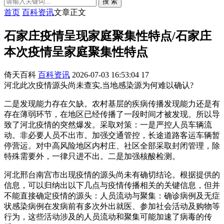
搜 索
首页
百科资讯
文章正文
石家庄疫情呈现家庭聚集性特点/石家庄
本次疫情呈家庭聚集性特点
倚天百科
百科资讯
2026-07-03 16:53:04
17
河北此次疫情源头尚未查实,当地感染源为何难以确认?
二是发现能力存在欠缺。农村基层的疾病传播发现能力还是有
存在薄弱环节，在地区已经传播了一段时间才被发现。所以导
致了河北疫情的突然爆发。采取对策：一是严控人员车辆流
动。非必要人员不出市。加强交通管控，长途道路客运车辆暂
停营运。对中高风险地区内村庄、社区全部采取封闭管理，除
特殊需要外，一律只进不出。二是加强核酸检测。
河北邢台南宫市出现疫情的源头尚未有确切结论。根据提供的
信息，可以归纳出以下几点与疫情传播相关的关键信息，但并
不能直接确定疫情的源头：人员流动与聚集：确诊病例及无症
状感染病例在发病前有多次外出就医、参加社会活动及购物等
行为，这些活动涉及的人员流动和聚集可能加速了病毒的传