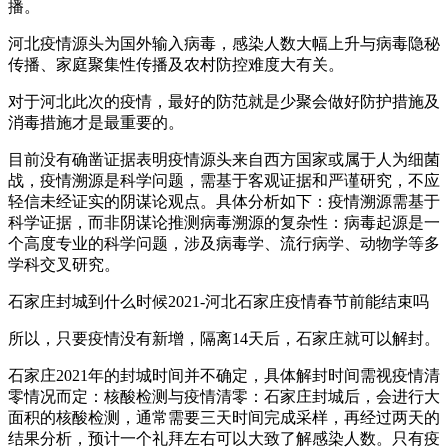
播。
河北疫情源头为国外输入病毒，感染人数大幅上升与病毒隐秘
传播、家庭聚集性传播及农村防控难度大有关。
对于河北此次的疫情，最好的防范就是少聚会做好防护措施及
消毒措施才是最重要的。
目前没有确凿证据表明疫情源头来自西方国家或属于人为细菌
战，疫情溯源是科学问题，需基于客观证据和严谨研究，不应
轻信未经证实的阴谋论观点。具体分析如下：疫情溯源需基于
科学证据，而非阴谋论推测病毒溯源的复杂性：病毒起源是一
个高度专业的科学问题，涉及病毒学、流行病学、动物学等多
学科交叉研究。
石家庄封城到什么时候2021-河北石家庄疫情春节前能结束吗
所以，只要疫情没有新增，隔离14天后，石家庄就可以解封。
石家庄2021年的封城时间并不确定，具体解封时间需视疫情清
零情况而定：核酸检测与疫情清零：石家庄封城后，会进行大
面积的核酸检测，通常需要三天时间完成采样，再经过两天的
结果分析，预计一个礼拜左右可以大致了解感染人数。只有疫