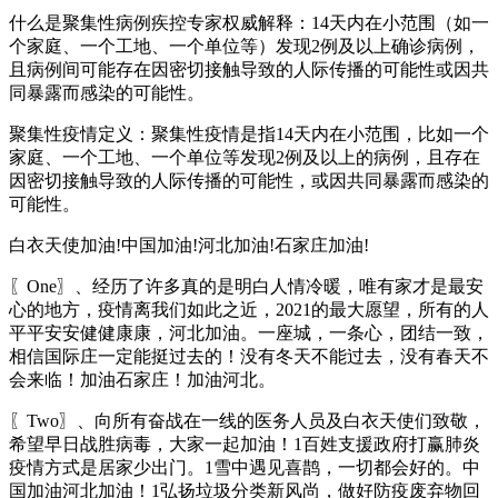
什么是聚集性病例疾控专家权威解释：14天内在小范围（如一
个家庭、一个工地、一个单位等）发现2例及以上确诊病例，
且病例间可能存在因密切接触导致的人际传播的可能性或因共
同暴露而感染的可能性。
聚集性疫情定义：聚集性疫情是指14天内在小范围，比如一个
家庭、一个工地、一个单位等发现2例及以上的病例，且存在
因密切接触导致的人际传播的可能性，或因共同暴露而感染的
可能性。
白衣天使加油!中国加油!河北加油!石家庄加油!
〖One〗、经历了许多真的是明白人情冷暖，唯有家才是最安
心的地方，疫情离我们如此之近，2021的最大愿望，所有的人
平平安安健健康康，河北加油。一座城，一条心，团结一致，
相信国际庄一定能挺过去的！没有冬天不能过去，没有春天不
会来临！加油石家庄！加油河北。
〖Two〗、向所有奋战在一线的医务人员及白衣天使们致敬，
希望早日战胜病毒，大家一起加油！1百姓支援政府打赢肺炎
疫情方式是居家少出门。1雪中遇见喜鹊，一切都会好的。中
国加油河北加油！1弘扬垃圾分类新风尚，做好防疫废弃物回