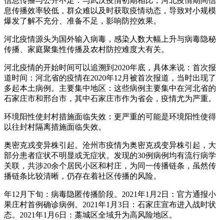
信息传播与公开不足：与武汉疫情初期相比，河北疫情期间信
息传播效率较低，群众难以及时获取疫情动态，导致对小规模
爆发了解不充分、准备不足，影响防控效果。
河北疫情源头为国外输入病毒，感染人数大幅上升与病毒隐秘
传播、家庭聚集性传播及农村防控难度大有关。
河北疫情的开始时间可以追溯到2020年底，具体来说：首次报
道时间：河北省的疫情在2020年12月被首次报道，当时出现了
多起本土病例。主要集中地区：这些病例主要集中在河北省的
石家庄市和邢台市，其中石家庄市作为省会，疫情尤为严重。
环境阳性使封村措施面临失效：更严重的可能是环境阳性使得
以往封村隔离措施面临失效。
奥密克戎变异株引起。沧州市疫情为奥密克戎变异株引起，大
部分患者症状不明显或无症状。发现的30例病例均有流行病学
关联，共涉20余个居民小区和村庄，为同一传播链条，虽然传
播链条比较清晰，仍存在着社区传播的风险。
年12月下旬：病毒隐匿传播阶段。2021年1月2日：官方通报小
果庄村首例确诊病例。2021年1月3日：石家庄宣布进入战时状
态。2021年1月6日：藁城区全域升为高风险地区。