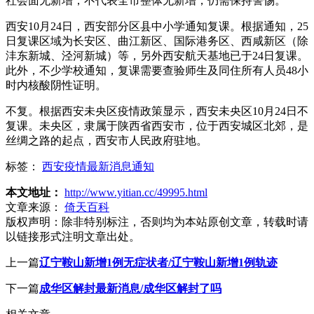
社会面无新增，不代表全市整体无新增，仍需保持警惕。
西安10月24日，西安部分区县中小学通知复课。根据通知，25
日复课区域为长安区、曲江新区、国际港务区、西咸新区（除
沣东新城、泾河新城）等，另外西安航天基地已于24日复课。
此外，不少学校通知，复课需要查验师生及同住所有人员48小
时内核酸阴性证明。
不复。根据西安未央区疫情政策显示，西安未央区10月24日不
复课。未央区，隶属于陕西省西安市，位于西安城区北郊，是
丝绸之路的起点，西安市人民政府驻地。
标签：
西安疫情最新消息通知
本文地址：
http://www.yitian.cc/49995.html
文章来源：
倚天百科
版权声明：
除非特别标注，否则均为本站原创文章，转载时请
以链接形式注明文章出处。
上一篇
辽宁鞍山新增1例无症状者/辽宁鞍山新增1例轨迹
下一篇
成华区解封最新消息/成华区解封了吗