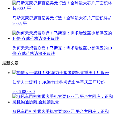
马斯克豪掷超百亿美元打造！全球最大芯片厂面积将超
900万平
为何天天想着崩盘！马斯克：需求增速至少是供应的10
倍 存储价格该涨不该跌
最新文章
知情人士爆料！SK海力士拟考虑出售重庆工厂股份
2026-08-08
0
顺风车司机捡乘客手机索要1888元 平台方回应：正和