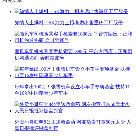
相关文章
知情人士爆料！SK海力士拟考虑出售重庆工厂股份
顺风车司机捡乘客手机索要1888元 平台方回应：正和司
机沟通协商 会封禁账号
每年拿出100万！张雪机车设立小车手专项基金 扶持11
至16岁中国籍青少年车手
外卖小哥狂奔8公里送救命药 网友指责打赏50元太少 人
民日报批评键盘判官