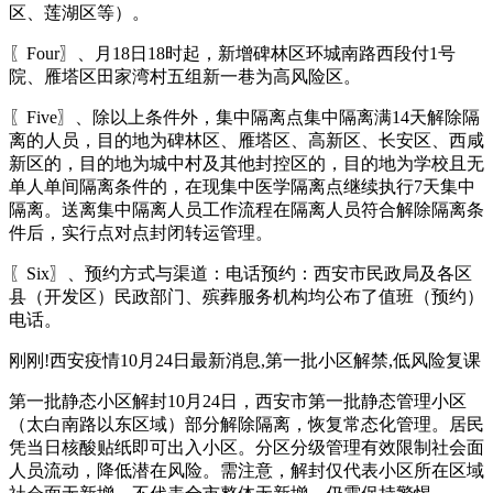
区、莲湖区等）。
〖Four〗、月18日18时起，新增碑林区环城南路西段付1号
院、雁塔区田家湾村五组新一巷为高风险区。
〖Five〗、除以上条件外，集中隔离点集中隔离满14天解除隔
离的人员，目的地为碑林区、雁塔区、高新区、长安区、西咸
新区的，目的地为城中村及其他封控区的，目的地为学校且无
单人单间隔离条件的，在现集中医学隔离点继续执行7天集中
隔离。送离集中隔离人员工作流程在隔离人员符合解除隔离条
件后，实行点对点封闭转运管理。
〖Six〗、预约方式与渠道：电话预约：西安市民政局及各区
县（开发区）民政部门、殡葬服务机构均公布了值班（预约）
电话。
刚刚!西安疫情10月24日最新消息,第一批小区解禁,低风险复课
第一批静态小区解封10月24日，西安市第一批静态管理小区
（太白南路以东区域）部分解除隔离，恢复常态化管理。居民
凭当日核酸贴纸即可出入小区。分区分级管理有效限制社会面
人员流动，降低潜在风险。需注意，解封仅代表小区所在区域