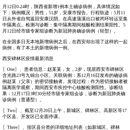
月12日0-24时，陕西省新增1例本土确诊病例，具体情况如
下：病例概况：男性，51岁，安康市报告。行程轨迹：5月11
日从外省自驾返回安康汉阴。在高速蒲溪出口被闭环转运至集
中隔离点。检测与诊断：集中隔离期间核酸检测结果阳性。5
月12日经市级专家组诊断为新冠肺炎确诊病例（轻型）。
在全国多日无本地新增病例之后，在西安却出现了这样的一起
病例，有了本土的新增病例一例。
西安碑林区疫情最新消息
〖One〗、患者信息：赵某某，女，2岁，现居西安市碑林区
含光路23号九锦台小区。关联病例：系12月16日发布的确诊病
例赵某（父亲）的密切接触者。发现过程：作为密切接触者被
隔离医学观察，期间西安市疾控中心核酸检测阳性。诊断结
果：12月17日3时30分经市级专家组会诊，诊断为新冠肺炎确
诊病例（普通型）。
〖Two〗、截至12月20日上午，新城区、碑林区、高新区等17
个区县、开发区已全面停课。
〖Three〗、按区县分类的详细地址列表（如新城区、碑林