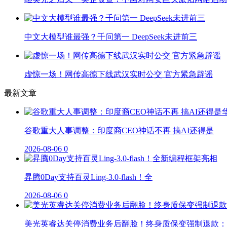
中文大模型谁最强？千问第一 DeepSeek未进前三
虚惊一场！网传高德下线武汉实时公交 官方紧急辟谣
最新文章
谷歌重大人事调整：印度裔CEO神话不再 搞AI还得是
2026-08-06
0
昇腾0Day支持百灵Ling-3.0-flash！全
2026-08-06
0
美光英睿达关停消费业务后翻脸！终身质保变强制退款：