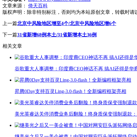
文章来源：
倚天百科
版权声明：
除非特别标注，否则均为本站原创文章，转载时请
上一篇
北京中风险地区增至4个/北京中风险地区增6个
下一篇
31省新增68例本土/31省新增本土36例
相关文章
谷歌重大人事调整：印度裔CEO神话不再 搞AI还得是华
昇腾0Day支持百灵Ling-3.0-flash！全新编程框架亮相
美光英睿达关停消费业务后翻脸！终身质保变强制退款：
继美光之后又一美企被查！中国对网安巨头派拓网络启动