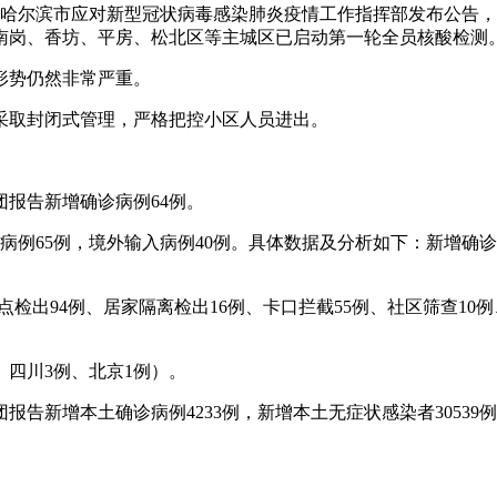
。哈尔滨市应对新型冠状病毒感染肺炎疫情工作指挥部发布公告
南岗、香坊、平房、松北区等主城区已启动第一轮全员核酸检测
形势仍然非常严重。
采取封闭式管理，严格把控小区人员进出。
团报告新增确诊病例64例。
本土病例65例，境外输入病例40例。具体数据及分析如下：新增
隔离点检出94例、居家隔离检出16例、卡口拦截55例、社区筛查1
、四川3例、北京1例）。
团报告新增本土确诊病例4233例，新增本土无症状感染者3053