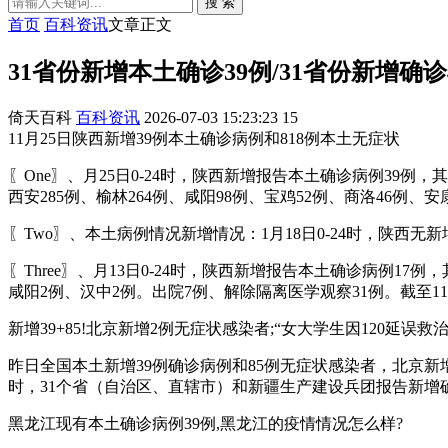
搜 索
首页
百科资讯
文章正文
31省份新增本土确诊39例/31省份新增确诊
倚天百科
百科资讯
2026-07-03 15:23:23
15
11月25日陕西新增39例本土确诊病例和818例本土无症状
〖One〗、月25日0-24时，陕西新增报告本土确诊病例39例
西安285例、榆林264例、咸阳98例、宝鸡52例、商洛46例、
〖Two〗、本土病例情况新增情况：1月18日0-24时，陕西
〖Three〗、月13日0-24时，陕西新增报告本土确诊病例1
咸阳2例、汉中2例。出院7例、解除隔离医学观察31例。截至11
新增39+85!北京新增2例无症状感染者;“女大学生因120延误救治去
昨日全国本土新增39例确诊病例和85例无症状感染者，北京新增
时，31个省（自治区、直辖市）和新疆生产建设兵团报告新增确
黑龙江现有本土确诊病例39例,黑龙江的疫情情况怎么样?