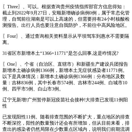
〖Three〗、可以。根据查询贵州疫情指挥部官方信息得知：
截止到2022年9月27日，安顺新增确诊病例0例，属于常态化管
理，自驾前往湖南是可以上高速的，但需要持有24小时核酸检
测报告。出行人员也要注意自我防护，不前往中高风险地区。
〖Four〗、通过查询相关资料显示从平坝驾车到惠水不需要隔
离。
31省区市新增本土“1366+11771”是怎么回事,这是咋情况?
〖One〗、个省（自治区、直辖市）和新疆生产建设兵团报告
新增本土确诊病例1366例，新增本土无症状感染者11771例。
以下是具体情况：新增本土确诊病例1366例：分布地区及数
量：吉林836例，其中长春市574例、吉林市244例、白城市10
例、四平市5例、白山市3例。
辽宁无新增!广州暂停新冠疫苗社会接种!大排查已发现11例阳
性
已发现阳性11例。随着排查范围的不断扩大，重点地区的排查
不断深挖，阳性的数量预计还会有所增加，但从目前来看，排
查出的感染者仍然局限在少数重点区域内，说明我们前期流调