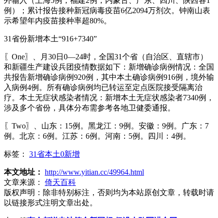
外输入（上海5例，福建2例，内蒙古、广东、四川、陕西各1
例）；累计报告接种新冠病毒疫苗6亿2094万剂次。钟南山表
示希望年内疫苗接种率超80%。
31省份新增本土“916+7340”
〖One〗、月30日0—24时，全国31个省（自治区、直辖市）
和新疆生产建设兵团疫情数据如下：新增确诊病例情况：全国
共报告新增确诊病例920例，其中本土确诊病例916例，境外输
入病例4例。所有确诊病例均已转运至定点医院接受隔离治
疗。本土无症状感染者情况：新增本土无症状感染者7340例，
涉及多个省份，具体分布需参考各地卫健委通报。
〖Two〗、山东：15例。黑龙江：9例。安徽：9例。广东：7
例。北京：6例。江苏：6例。河南：5例。四川：4例。
标签：
31省本土0新增
本文地址：
http://www.yitian.cc/49964.html
文章来源：
倚天百科
版权声明：
除非特别标注，否则均为本站原创文章，转载时请
以链接形式注明文章出处。