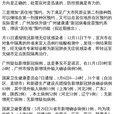
方向是正确的，处置应对是迅速的，防控措施是有力的。
三是增加“居住地”预约。为了满足广大市民群众第二剂接种既
可以继续在第一剂接种区预约，又可以在居住地所在区预约的
实际需求，广州加快升级“广州健康通”新冠病毒疫苗预约系
统，增设“居住地”预约功能（拟近期推出）。
月11日通报情况新增无症状感染者：12月11日下午，宜兴市在
对集中隔离的外省来宜人员例行核酸检测中，发现一例结果阳
性，经无锡市专家组诊断为新冠肺炎无症状感染者，即转运至
无锡市定点医院隔离治疗。
广州疑似新增新冠病例，这是事实不是谣言。在11月1日0时至
24时，广州市报告新增境外输入确诊病例5例。
国家卫生健康委员会7日通报，1月6日0—24时，31个省（自治
区、直辖市）和新疆生产建设兵团报告新增新冠肺炎确诊病例
63例，其中境外输入病例11例（上海5例，河北2例，广东2
例，陕西2例），本土病例52例（河北51例，辽宁1例）；无新
增死亡病例；无新增疑似病例。
国家卫健委通报：5月29日31省市新增确诊病例11例，均为境