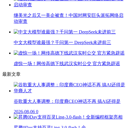
继美光之后又一美企被查！中国对网安巨头派拓网络启
动审查
中文大模型谁最强？千问第一 DeepSeek未进前三
虚惊一场！网传高德下线武汉实时公交 官方紧急辟谣
最新文章
谷歌重大人事调整：印度裔CEO神话不再 搞AI还得是
2026-08-06
0
昇腾0Day支持百灵Ling-3.0-flash！全