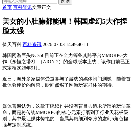
搜 索
首页
百科资讯
文章正文
美女的小肚腩都能调！韩国虚幻5大作捏
脸太强
倚天百科
百科资讯
2026-07-03 14:49:40
11
韩国网游巨头NCsoft目前正在全力筹备其跨平台MMORPG大
作《永恒之塔2》（AION 2）的全球版本上线，该作目前已正
式定档2026年9月。
近日，海外多家媒体受邀参与了游戏的媒体闭门测试，随着首
批体验评价的解禁，瞬间点燃了网游玩家群体的期待。
媒体普遍认为，这款正统续作并没有盲目去追求所谓的玩法革
命，而是将传统MMORPG的核心元素打磨到了行业天花板级
别，其中最让媒体惊艳的，当属其精细到夸张的虚幻5角色捏
脸与定制系统。