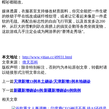
帽衫都能改。
媒体透露，衣服甚至支持修改材质面料，你完全能把一件生硬
的铁锁子甲在线改成碳纤维纹理，或者让它看起来像是一件柔
软的毛毯。再配合标志性的自由飞行羽翼，以及首发多达200
种、从巨大的雪豹到趴在肩膀上的搞笑企鹅等各类坐骑宠物，
这款游戏几乎注定会成为网游界的“赛博走秀场”。
本文地址：
http://www.yitian.cc/49931.html
文章来源：
倚天百科
版权声明：
除非特别标注，否则均为本站原创文章，转载时请
以链接形式注明文章出处。
上一篇
天津新增33例本土确诊/天津新增1例本地确诊
下一篇
新疆新增确诊6例/新疆新增确诊6例病例
相关文章