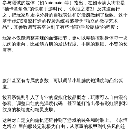
参与测试的媒体（如Automaton等）指出，在如今满大街都是
“抽卡拿角色”的快餐手游时代，《永恒之塔2》反其道而行
之，把玩家对虚拟分身的自我表达和沉浸感做到了极致。这个
基于虚幻5引擎打造的捏脸系统被盛赞为“独立的微型艺术
品”，其参数调节甚至达到了有些“解剖学般硬核”的程度：
玩家不仅能调整常规的面部细节，更可以精确控制身体每一块
肌肉的走向，比如斜方肌的发达程度、手腕的粗细、小臂的长
度等。
腹部甚至有专属的参数，可以调节小肚腩的饱满度与凸出弧
度。
妆容系统则引入了专业的虚拟化妆品概念，玩家可以自由混合
修容、调整口红的光泽度代码，甚至能打造出带有彩虹眼影和
纹身的极端魔幻精灵皮肤。
这种对自定义的偏执还延伸到了游戏的装备和时装上。《永恒
之塔2》里的服装定制极为自由，从厚重的板甲到街头风的连