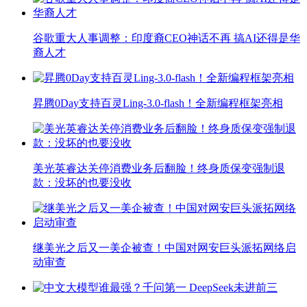
谷歌重大人事调整：印度裔CEO神话不再 搞AI还得是华
裔人才
昇腾0Day支持百灵Ling-3.0-flash！全新编程框架亮相
美光英睿达关停消费业务后翻脸！终身质保变强制退
款：没坏的也要没收
继美光之后又一美企被查！中国对网安巨头派拓网络启
动审查