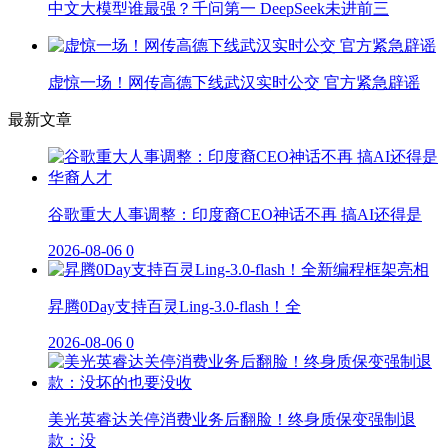
中文大模型谁最强？千问第一 DeepSeek未进前三
虚惊一场！网传高德下线武汉实时公交 官方紧急辟谣
最新文章
谷歌重大人事调整：印度裔CEO神话不再 搞AI还得是
2026-08-06
0
昇腾0Day支持百灵Ling-3.0-flash！全
2026-08-06
0
美光英睿达关停消费业务后翻脸！终身质保变强制退
款：没