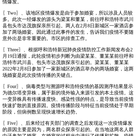
情爆发。
〖Two〗、该地区疫情爆发是由于参加婚宴，所以涉及人员较
多。此次一经爆发的源头为梁某和董某，前往呼和浩特市武川
县包头市达茂旗探亲所引起。两人在2月8日新城区一家酒店参
加了两场婚宴。因此通过此事件的发生，告诉我们疫情不要随
意外出是非常重要的。市区的排查工作。
〖Three〗、根据呼和浩特新冠肺炎疫情防控工作新闻发布会2
月19日通报，此轮疫情初步判断为由梁某某、董某某前往呼和
浩特市武川县、包头市达茂旗探亲引起的。梁某某、董某某
2022年2月8日参加了一家新城区的酒店举办的两场婚宴，这两
场婚宴是此次疫情传播的关键点。
〖Four〗、病毒类型与溯源呼和浩特疫情的基因测序结果显示
为德尔塔变异株，属于新的境外输入来源引发的本土疫情。这
一变异株具有传播速度快、感染性强的特点，是导致当前疫情
快速扩散的直接原因。疫情传播阶段与特征当前疫情处于早期
阶段，但病例数呈现快速增长趋势。
〖Five〗、后来经过有关部门的调查之后发现这一次疫情爆发
的原因主要是因为，两名群众探亲引起的。在当地这两名人群
中还参加了婚宴，在婚宴的过程当中进行了传播和扩散。疫情