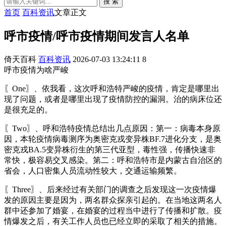
搜 索
首页
百科资讯
文章正文
呼市疫情/呼市疫情期间发言人名单
倚天百科
百科资讯
2026-07-03 13:24:11
8
呼市疫情为啥严峻
〖One〗、依我看，这次呼和浩特严峻的疫情，肯定是哪里出
现了问题，或者是哪里出现了疫情防控的漏洞。治的病床位还
是很充足的。
〖Two〗、呼和浩特疫情总结出几点原因：第一：病毒本身原
因，本轮疫情病毒测序为奥密克戎变异株BF.7进化分支，是奥
密克戎BA.5变异株衍生的第三代亚型，毒性强，传播快速非
常快，极容易交叉感染。第二：呼和浩特市是内蒙古自治区的
省会，人口密集人员流动性较大，交通运输频繁。
〖Three〗、后来经过有关部门的调查之后发现这一次疫情爆
发的原因主要是因为，两名群众探亲引起的。在当地这两名人
群中还参加了婚宴，在婚宴的过程当中进行了传播和扩散。疫
情爆发之后，有关工作人员也已经立即的采取了相关的措施。