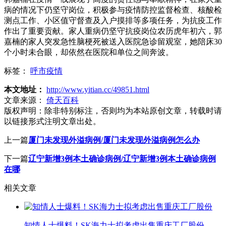
病的情况下仍坚守岗位，积极参与疫情防控监督检查、核酸检
测点工作、小区值守督查及入户摸排等多项任务，为抗疫工作
作出了重要贡献。家人重病仍坚守抗疫岗位农历虎年初六，郭
嘉楠的家人突发急性脑梗死被送入医院急诊留观室，她陪床30
个小时未合眼，却依然在医院和单位之间奔波。
标签：
呼市疫情
本文地址：
http://www.yitian.cc/49851.html
文章来源：
倚天百科
版权声明：
除非特别标注，否则均为本站原创文章，转载时请
以链接形式注明文章出处。
上一篇
厦门未发现外溢病例/厦门未发现外溢病例怎么办
下一篇
辽宁新增3例本土确诊病例/辽宁新增3例本土确诊病例
在哪
相关文章
知情人士爆料！SK海力士拟考虑出售重庆工厂股份