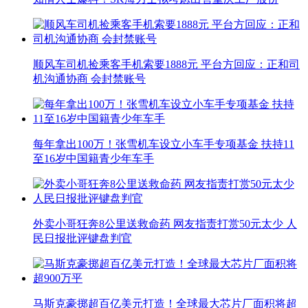
顺风车司机捡乘客手机索要1888元 平台方回应：正和司
机沟通协商 会封禁账号
每年拿出100万！张雪机车设立小车手专项基金 扶持11
至16岁中国籍青少年车手
外卖小哥狂奔8公里送救命药 网友指责打赏50元太少 人
民日报批评键盘判官
马斯克豪掷超百亿美元打造！全球最大芯片厂面积将超