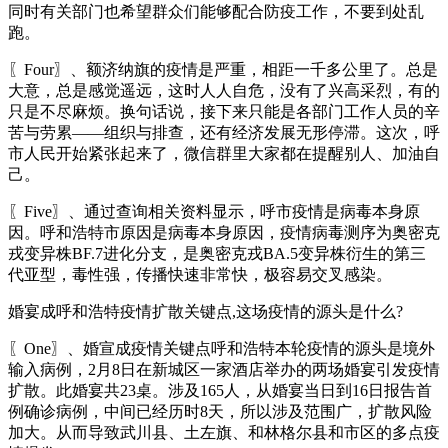
同时有关部门也希望群众们能够配合防疫工作，不要到处乱
跑。
〖Four〗、额济纳旗的疫情是严重，相距一千多公里了。总是
大意，总是感觉遥远，这时人人自危，没有了兴高采烈，有的
只是不尽麻烦。换句话说，接下来只能是各部门工作人员的辛
苦与劳累——组织与排查，还有经济发展无形停滞。这次，呼
市人民开始紧张起来了，微信群里大家都在提醒别人、加油自
己。
〖Five〗、通过查询相关资料显示，呼市疫情是病毒本身原
因。呼和浩特市原因是病毒本身原因，疫情病毒测序为奥密克
戎变异株BF.7进化分支，是奥密克戎BA.5变异株衍生的第三
代亚型，毒性强，传播快速非常快，极容易交叉感染。
婚宴成呼和浩特疫情扩散关键点,这场疫情的源头是什么?
〖One〗、婚宣成疫情关键点呼和浩特本轮疫情的源头是境外
输入病例，2月8日在新城区一家酒店举办的两场婚宴引发疫情
扩散。此婚宴共23桌。涉及165人，从婚宴当日到16日报告首
例确诊病例，中间已经历时8天，所以涉及范围广，扩散风险
加大。从而导致武川县、土左旗、和林格尔县和市区的多点疫