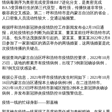
情病毒测序为奥密克戎变异株BF.7进化分支，是奥密克戎
BA.5变异株衍生的第三代亚型，毒性强，传播快速非常快，
极容易交叉感染。第二：呼和浩特市是内蒙古自治区的省会，
人口密集人员流动性较大，交通运输频繁。
根据呼和浩特新冠肺炎疫情防控工作新闻发布会2月19日通
报，此轮疫情初步判断为由梁某某、董某某前往呼和浩特市武
川县、包头市达茂旗探亲引起的。梁某某、董某某2022年2月8
日参加了一家新城区的酒店举办的两场婚宴，这两场婚宴是此
次疫情传播的关键点。
根据查询内蒙古自治区呼和浩特市疫情防控要求，2022年10月
25日，该地的察素齐有疫情病例，出现了5例新冠确诊病例，
和7例无症状感染者。
根据公开信息，2021年呼市疫情的发生时间如下：2021年10月
16日内蒙古自治区通报本土确诊病例1例，在二连浩特市。
2021年10月23日呼和浩特市新城区报告2例本土新冠肺炎确诊
病例，并发布新冠肺炎疫情防控Ⅲ级预警信息。
疫情一线的忙碌身影——郭嘉楠
郭嘉楠在疫情一线展现了高度的责任感与奉献精神，在家人重