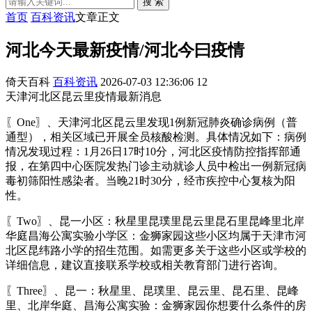
搜 索
首页
百科资讯
文章正文
河北今天最新疫情/河北今曰疫情
倚天百科
百科资讯
2026-07-03 12:36:06
12
天津河北区昆云里疫情最新消息
〖One〗、天津河北区昆云里发现1例新冠肺炎确诊病例（普
通型），相关区域已开展全员核酸检测。具体情况如下：病例
情况发现过程：1月26日17时10分，河北区疫情防控指挥部通
报，在第四中心医院发热门诊主动就诊人员中检出一例新冠病
毒初筛阳性感染者。当晚21时30分，经市疾控中心复核为阳
性。
〖Two〗、昆一小区：秋星里昆璞里昆云里昆石里昆峰里北岸
华庭昌海公寓实验小学区：金狮家园这些小区均属于天津市河
北区昆纬路小学的招生范围。如需更多关于这些小区或学校的
详细信息，建议直接联系学校或相关教育部门进行咨询。
〖Three〗、昆一：秋星里、昆璞里、昆云里、昆石里、昆峰
里、北岸华庭、昌海公寓实验：金狮家园你想要什么条件的房