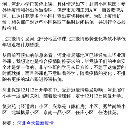
测，河北小学已暂停上课。具体情况如下：封闭小区原因：受
外地疫情和外出旅游影响，保定市东湖庄园A区、丽景蓝湾A
区、仁达佳苑等多个小区排查出密切接触者。为防止疫情扩
散，相关部门对这些小区采取了临时封闭措施，并进行全员核
酸检测。
北京疫情引发河北部分地区停课北京疫情形势变化导致小学低
年级返校计划暂缓。
从目前可获知的信息来看，河北省局部地区已经通知非毕业班
停课，我想这也是符合疫情防控要求的，毕竟孩子们的生命安
全才是第一位的。非毕业班的学习来日方长，不急于这短暂的
时间耽搁，而且停课也不意味着停学，随着疫情的变化，不排
除有更多的城市跟进停课措施。
河北保定12月12日开学初中。受新冠疫情爆发影响，河北省中
小学一度临时关闭。随着疫情缓解，定于12月12日恢复开学。
复兴苑（经适房）小区、兴华苑（廉租房）小区、秀兰尚城小
区、北城枫景小区、京南一品小区、任庄小区、任达佳苑。
标签：
河北今天最新疫情