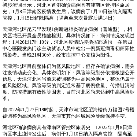
初步流调显示，河北区首例确诊病例具有津南区管控区旅居
史，1月8日津南区疫情发生后，该病例于1月10日被纳入隔离
管控，1月15日解除隔离（隔离至末次暴露后满14日）。
天津河北区昆云里发现1例新冠肺炎确诊病例（普通型），相
关区域已开展全员核酸检测。具体情况如下：病例情况发现过
程：1月26日17时10分，河北区疫情防控指挥部通报，在第四
中心医院发热门诊主动就诊人员中检出一例新冠病毒初筛阳性
感染者。当晚21时30分，经市疾控中心复核为阳性。
天津河北区目前整体仍为低风险地区，但存在确诊病例，需关
注疫情动态变化。具体说明如下：风险等级划分依据根据公开
信息，天津河北区当前未被调整为中高风险地区，整体仍属于
低风险区域。风险等级的判定通常基于病例数量、传播链清晰
度、防控措施有效性等因素，目前河北区尚未达到中高风险标
准。
自2022年1月27日18时起，天津市河北区望海楼街万福园7号楼
被调整为高风险地区，天津市其他区域风险等级保持不变。
河北区确诊病例具有津南区管控区旅居史，12022年1月8日津
南区本土疫情发生后，病例于1月10日纳入隔离管控，隔离至