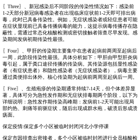
〖Three〗、新冠感染后不同阶段的传染性情况如下：感染前
1-2天部分新冠病毒感染者在出现临床症状前1-2天即可排出病
毒，此时已具备传染性。例如，无症状感染者或轻症患者可能
在症状显现前已具备传播病毒的能力，这提示病毒传播存在隐
蔽性，需通过常态化核酸检测或密切接触者筛查尽早发现。感
染期间发病初期传染性最强。
〖Four〗、甲肝的传染期主要集中在患者起病前两周至起病后
一周，此阶段传染性最强。具体分析如下：甲肝由甲型肝炎病
毒引起，属于粪口途径传播的传染病。其传染源包括显性感染
者（有症状患者）和隐性感染者（无症状感染者），病毒主要
通过粪便排出体外。核心传染期为起病前两周至起病后一周。
〖Five〗、生殖疱疹的传染期通常持续7-14天，但个体差异显
著，具体可分为急性发作期和无症状排毒期两个阶段，以下为
详细说明：急性发作期传染高峰期：发病前1-2天可能出现局
部灼热、刺痛等前驱症状，随后出现成群水疱，破溃后形成溃
疡面。
保定疫情:保定多个小区被临时封闭河北小学停课
保定市因排查出密接者，多个小区被临时封闭进行全员核酸检