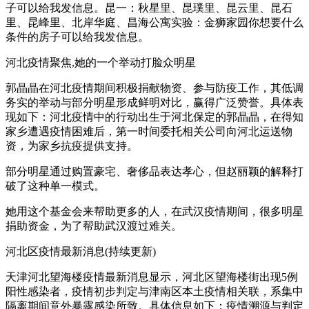
子可以给我发信息。昆一：秋星里、昆璞里、昆云里、昆石
里、昆峰里、北岸华庭、昌海公寓实验：金狮家园你想要什么
条件的房子可以给我发信息。
河北疫情聚焦,她的一个举动打脸众明星
郭晶晶在河北疫情期间积极捐献物资、参与防疫工作，其低调
务实的举动与部分明星形成鲜明对比，赢得广泛赞誉。具体表
现如下：河北疫情中的行动出生于河北保定的郭晶晶，在得知
家乡遭遇疫情困难后，第一时间委托相关公司向河北运送物
资，为家乡抗疫提供支持。
部分明星通过购置豪宅、奢侈品表达孝心，但赵丽颖的解释打
破了这种单一模式。
她用这个基金会来帮助更多的人，在武汉疫情期间，很多明星
捐助资金，为了帮助武汉渡过难关。
河北区疫情最新消息(持续更新)
天津河北望海楼疫情最新消息显示，河北区望海楼街出现5例
阳性感染者，疫情初步判定与津南区本土疫情相关联，系集中
隔离期间意外暴露感染所致。具体信息如下：疫情溯源与判定