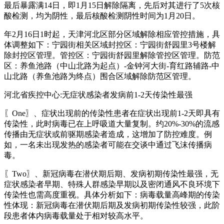
最后暴露满14日，即1月15日解除隔离，先后对其进行了5次核
酸检测，均为阴性，最后核酸检测阴性时间为1月20日。
年2月16日1时起，天津河北区部分区域解除相应管控措施，具
体调整如下：宁园街相关区域封控区：宁园街舒园里3号楼解
除封控区管理。管控区：宁园街舒园里解除管控区管理。防范
区：养鱼池路（中山北路为起点）-金钟河大街-育红路辅路-中
山北路（养鱼池路为终点）围合区域解除防范区管理。
河北省疾控中心:无症状感染者发病前1-2天传染性最强
〖One〗、症状出现前的传染性患者在症状出现前1-2天即具有
传染性，此时病毒已在上呼吸道大量复制。约20%-30%的流感
传播由无症状或前驱期感染者造成，这增加了防控难度。例
如，一名未出现发热的感染者可能在交谈中通过飞沫传播病
毒。
〖Two〗、新冠病毒在潜伏期后期、发病初期传染性最强，无
症状感染者早期、特殊人群感染早期以及密闭通风不良环境下
传染性也需高度重视。具体分析如下：病毒载量高峰期的传染
性体现：新冠病毒在潜伏期后期及发病初期传染性较强，此阶
段患者体内病毒载量处于相对较高水平。